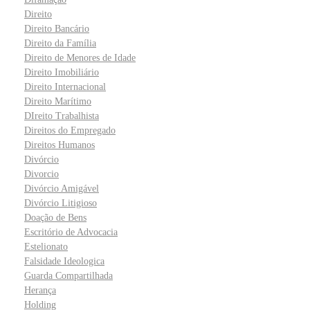
Direito
Direito Bancário
Direito da Família
Direito de Menores de Idade
Direito Imobiliário
Direito Internacional
Direito Marítimo
DIreito Trabalhista
Direitos do Empregado
Direitos Humanos
Divórcio
Divorcio
Divórcio Amigável
Divórcio Litigioso
Doação de Bens
Escritório de Advocacia
Estelionato
Falsidade Ideologica
Guarda Compartilhada
Herança
Holding