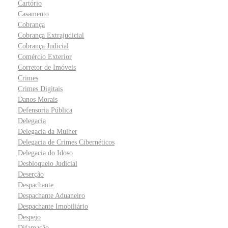
Cartório
Casamento
Cobrança
Cobrança Extrajudicial
Cobrança Judicial
Comércio Exterior
Corretor de Imóveis
Crimes
Crimes Digitais
Danos Morais
Defensoria Pública
Delegacia
Delegacia da Mulher
Delegacia de Crimes Cibernéticos
Delegacia do Idoso
Desbloqueio Judicial
Deserção
Despachante
Despachante Aduaneiro
Despachante Imobiliário
Despejo
Difamação