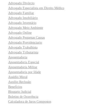
Advogado Divórcio
Advogado Especialista em Direito Médico
Advogado Familiar
Advogado Imobiliário
Advogado Inventário
Advogado Meio Ambiente
Advogado Online
Advogado Pequenas Causas
Advogado Previdenciario
Advogado Trabalhista
Advogado Tributarista
Aposentadoria
Aposentadoria Especial
Aposentadoria Militar
Aposentadoria por Idade
Assédio Moral
Auxílio Reclusão
Benefícios
Bloqueio Judicial
Boletim de Ocorrência
Calculadora de Juros Compostos