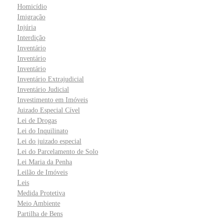
Homicídio
Imigração
Injúria
Interdição
Inventário
Inventário
Inventário
Inventário Extrajudicial
Inventário Judicial
Investimento em Imóveis
Juizado Especial Cível
Lei de Drogas
Lei do Inquilinato
Lei do juizado especial
Lei do Parcelamento de Solo
Lei Maria da Penha
Leilão de Imóveis
Leis
Medida Protetiva
Meio Ambiente
Partilha de Bens