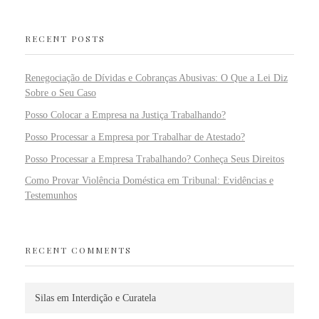
RECENT POSTS
Renegociação de Dívidas e Cobranças Abusivas: O Que a Lei Diz
Sobre o Seu Caso
Posso Colocar a Empresa na Justiça Trabalhando?
Posso Processar a Empresa por Trabalhar de Atestado?
Posso Processar a Empresa Trabalhando? Conheça Seus Direitos
Como Provar Violência Doméstica em Tribunal: Evidências e
Testemunhos
RECENT COMMENTS
Silas
em
Interdição e Curatela