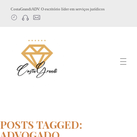
CostaGrandiADV. O escritório líder em serviços jurídicos
CostagrandiADV
Advogado Imobiliário, Usucapião, Advogado Especialista em Leilão de Imóveis, Despejo, Reintegração de Posse, Esbulho Possessório, Registro de Imóveis, Incorporação Imobiliária, Direito Imobiliário
POSTS TAGGED:
ADVOGADO