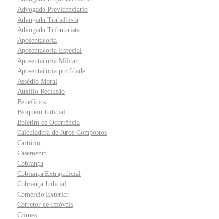
Advogado Previdenciario
Advogado Trabalhista
Advogado Tributarista
Aposentadoria
Aposentadoria Especial
Aposentadoria Militar
Aposentadoria por Idade
Assédio Moral
Auxílio Reclusão
Benefícios
Bloqueio Judicial
Boletim de Ocorrência
Calculadora de Juros Compostos
Cartório
Casamento
Cobrança
Cobrança Extrajudicial
Cobrança Judicial
Comércio Exterior
Corretor de Imóveis
Crimes