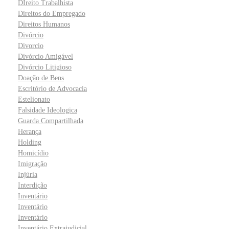
DIreito Trabalhista
Direitos do Empregado
Direitos Humanos
Divórcio
Divorcio
Divórcio Amigável
Divórcio Litigioso
Doação de Bens
Escritório de Advocacia
Estelionato
Falsidade Ideologica
Guarda Compartilhada
Herança
Holding
Homicídio
Imigração
Injúria
Interdição
Inventário
Inventário
Inventário
Inventário Extrajudicial