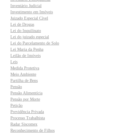
Inventário Judicial
Investimento em Imóveis
Juizado Especial Cível
Lei de Drogas
Lei do Inquilinato
Lei do juizado especial
Lei do Parcelamento de Solo
Lei Maria da Penha
Leilão de Imóveis
Leis
Medida Protetiva
Meio Ambiente
Partilha de Bens
Pensão
Pensão Alimentícia
Pensão por Morte
Petição
Previdência Privada
Processo Trabalhista
Radar Siscomex
Reconhecimento de Filhos