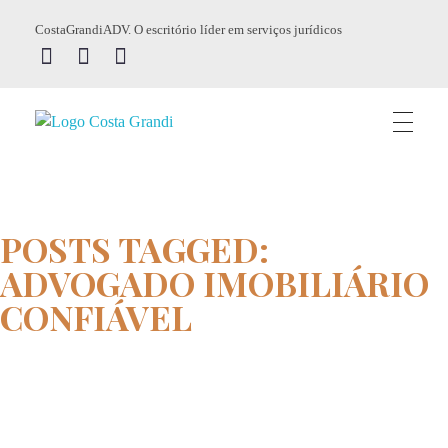
CostaGrandiADV. O escritório líder em serviços jurídicos
CostagrandiADV
Advogado Imobiliário, Usucapião, Advogado Especialista em Leilão de Imóveis, Despejo, Reintegração de Posse, Esbulho Possessório, Registro de Imóveis, Incorporação Imobiliária, Direito Imobiliário
POSTS TAGGED:
ADVOGADO IMOBILIÁRIO
CONFIÁVEL
Home
advogado imobiliário confiável