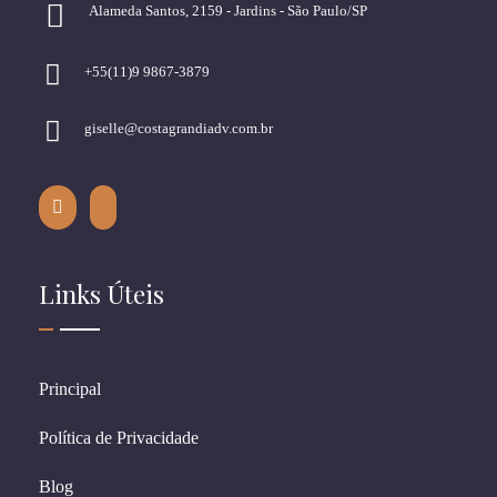
Alameda Santos, 2159 - Jardins - São Paulo/SP
+55(11)9 9867-3879
giselle@costagrandiadv.com.br
Links Úteis
Principal
Política de Privacidade
Blog