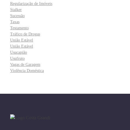
Regularização de Imóveis
Stalker
Sucessão
Taxas
Testamento
Tráfico de Drogas
União Estável
União Estável
Usucapião
Usufruto
Vagas de Garagem
Violência Doméstica