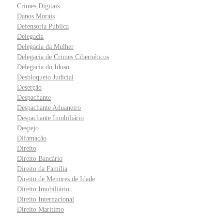
Crimes Digitais
Danos Morais
Defensoria Pública
Delegacia
Delegacia da Mulher
Delegacia de Crimes Cibernéticos
Delegacia do Idoso
Desbloqueio Judicial
Deserção
Despachante
Despachante Aduaneiro
Despachante Imobiliário
Despejo
Difamação
Direito
Direito Bancário
Direito da Família
Direito de Menores de Idade
Direito Imobiliário
Direito Internacional
Direito Marítimo