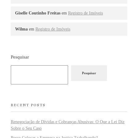
Giselle Coutinho Freitas
em
Registro de Imóveis
Wilma
em
Registro de Imóveis
Pesquisar
Pesquisar
RECENT POSTS
Renegociação de Dívidas e Cobranças Abusivas: O Que a Lei Diz
Sobre o Seu Caso
Posso Colocar a Empresa na Justiça Trabalhando?