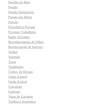
Partilha de Bens
Pensão
Pensão Alimentícia
Pensão por Morte
Petição
Previdência Privada
Processo Trabalhista
Radar Siscomex
Reconhecimento de Filhos
Regularização de Imóveis
Stalker
Sucessão
Taxas
Testamento
Tráfico de Drogas
União Estável
União Estável
Usucapião
Usufruto
Vagas de Garagem
Violência Doméstica