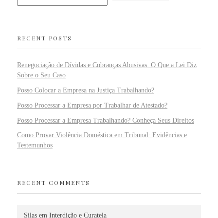
RECENT POSTS
Renegociação de Dívidas e Cobranças Abusivas: O Que a Lei Diz
Sobre o Seu Caso
Posso Colocar a Empresa na Justiça Trabalhando?
Posso Processar a Empresa por Trabalhar de Atestado?
Posso Processar a Empresa Trabalhando? Conheça Seus Direitos
Como Provar Violência Doméstica em Tribunal: Evidências e
Testemunhos
RECENT COMMENTS
Silas
em
Interdição e Curatela