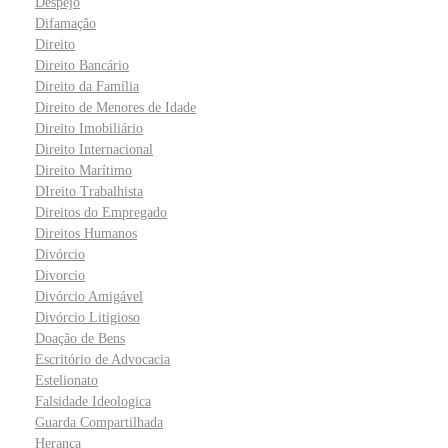
Despejo
Difamação
Direito
Direito Bancário
Direito da Família
Direito de Menores de Idade
Direito Imobiliário
Direito Internacional
Direito Marítimo
DIreito Trabalhista
Direitos do Empregado
Direitos Humanos
Divórcio
Divorcio
Divórcio Amigável
Divórcio Litigioso
Doação de Bens
Escritório de Advocacia
Estelionato
Falsidade Ideologica
Guarda Compartilhada
Herança