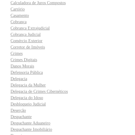
Calculadora de Juros Compostos
Cartório
Casamento
Cobrança
Cobrança Extrajudicial
Cobrança Judicial
Comércio Exterior
Corretor de Imóveis
Crimes
Crimes Digitais
Danos Morais
Defensoria Pública
Delegacia
Delegacia da Mulher
Delegacia de Crimes Cibernéticos
Delegacia do Idoso
Desbloqueio Judicial
Deserção
Despachante
Despachante Aduaneiro
Despachante Imobiliário