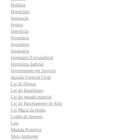
Holding
Homicídio
Imigração
Injúria
Interdição
Inventário
Inventário
Inventário
Inventário Extrajudicial
Inventário Judicial
Investimento em Imóveis
Juizado Especial Cível
Lei de Drogas
Lei do Inquilinato
Lei do juizado especial
Lei do Parcelamento de Solo
Lei Maria da Penha
Leilão de Imóveis
Leis
Medida Protetiva
Meio Ambiente