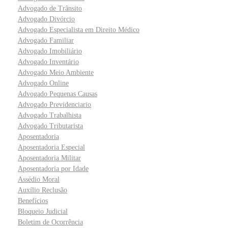
Advogado de Trânsito
Advogado Divórcio
Advogado Especialista em Direito Médico
Advogado Familiar
Advogado Imobiliário
Advogado Inventário
Advogado Meio Ambiente
Advogado Online
Advogado Pequenas Causas
Advogado Previdenciario
Advogado Trabalhista
Advogado Tributarista
Aposentadoria
Aposentadoria Especial
Aposentadoria Militar
Aposentadoria por Idade
Assédio Moral
Auxílio Reclusão
Benefícios
Bloqueio Judicial
Boletim de Ocorrência