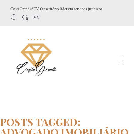
CostaGrandiADV. O escritório líder em serviços jurídicos
CostagrandiADV
Advogado Imobiliário, Usucapião, Advogado Especialista em Leilão de Imóveis, Despejo, Reintegração de Posse, Esbulho Possessório, Registro de Imóveis, Incorporação Imobiliária, Direito Imobiliário
POSTS TAGGED:
ADVOGADO IMOBILIÁRIO