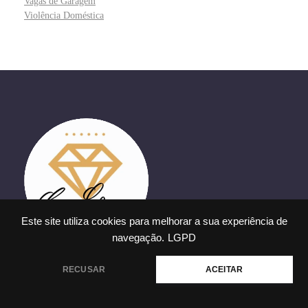
Vagas de Garagem
Violência Doméstica
Este site utiliza cookies para melhorar a sua experiência de
navegação.
LGPD
Precisa de ajuda?
RECUSAR
ACEITAR
Alameda Santos, 2159 - Jardins - São Paulo/SP
+55(11)9 9867-3879