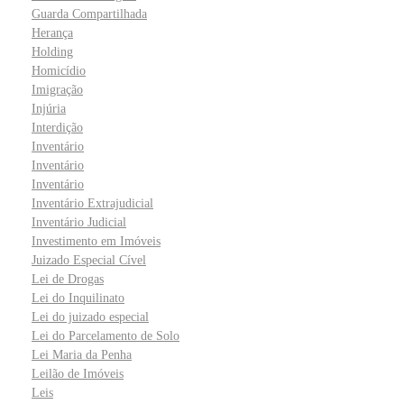
Guarda Compartilhada
Herança
Holding
Homicídio
Imigração
Injúria
Interdição
Inventário
Inventário
Inventário
Inventário Extrajudicial
Inventário Judicial
Investimento em Imóveis
Juizado Especial Cível
Lei de Drogas
Lei do Inquilinato
Lei do juizado especial
Lei do Parcelamento de Solo
Lei Maria da Penha
Leilão de Imóveis
Leis