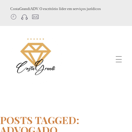
CostaGrandiADV. O escritório líder em serviços jurídicos
CostagrandiADV
Advogado Imobiliário, Usucapião, Advogado Especialista em Leilão de Imóveis, Despejo, Reintegração de Posse, Esbulho Possessório, Registro de Imóveis, Incorporação Imobiliária, Direito Imobiliário
POSTS TAGGED:
ADVOGADO