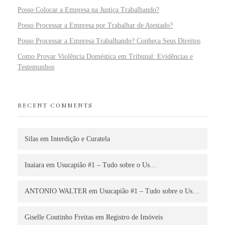
Posso Colocar a Empresa na Justiça Trabalhando?
Posso Processar a Empresa por Trabalhar de Atestado?
Posso Processar a Empresa Trabalhando? Conheça Seus Direitos
Como Provar Violência Doméstica em Tribunal: Evidências e
Testemunhos
RECENT COMMENTS
Silas
em
Interdição e Curatela
Inaiara
em
Usucapião #1 – Tudo sobre o Us…
ANTONIO WALTER
em
Usucapião #1 – Tudo sobre o Us…
Giselle Coutinho Freitas
em
Registro de Imóveis