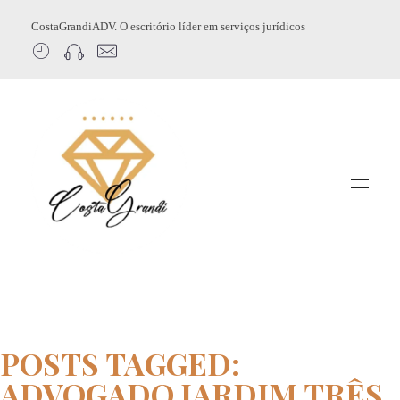
CostaGrandiADV. O escritório líder em serviços jurídicos
CostagrandiADV
Advogado Imobiliário, Usucapião, Advogado Especialista em Leilão de Imóveis, Despejo, Reintegração de Posse, Esbulho Possessório, Registro de Imóveis, Incorporação Imobiliária, Direito Imobiliário
POSTS TAGGED:
ADVOGADO JARDIM TRÊS