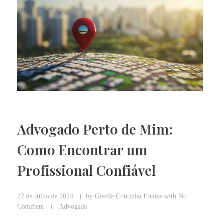
Advogado Perto de Mim:
Como Encontrar um
Profissional Confiável
22 de Julho de 2024
by
Giselle Coutinho Freitas
with
No
Comment
Advogado