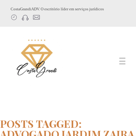
CostaGrandiADV. O escritório líder em serviços jurídicos
CostagrandiADV
Advogado Imobiliário, Usucapião, Advogado Especialista em Leilão de Imóveis, Despejo, Reintegração de Posse, Esbulho Possessório, Registro de Imóveis, Incorporação Imobiliária, Direito Imobiliário
POSTS TAGGED:
ADVOGADO JARDIM ZAIRA