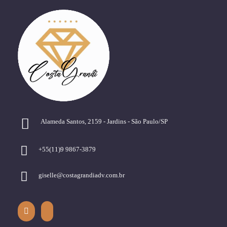
Alameda Santos, 2159 - Jardins - São Paulo/SP
+55(11)9 9867-3879
giselle@costagrandiadv.com.br