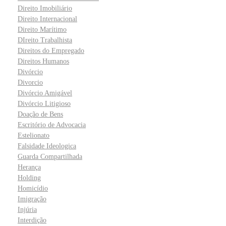
Direito Imobiliário
Direito Internacional
Direito Marítimo
DIreito Trabalhista
Direitos do Empregado
Direitos Humanos
Divórcio
Divorcio
Divórcio Amigável
Divórcio Litigioso
Doação de Bens
Escritório de Advocacia
Estelionato
Falsidade Ideologica
Guarda Compartilhada
Herança
Holding
Homicídio
Imigração
Injúria
Interdição