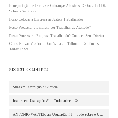
Renegociação de Dívidas e Cobranças Abusivas: O Que a Lei Diz
Sobre o Seu Caso
Posso Colocar a Empresa na Justiça Trabalhando?
Posso Processar a Empresa por Trabalhar de Atestado?
Posso Processar a Empresa Trabalhando? Conheça Seus Direitos
Como Provar Violência Doméstica em Tribunal: Evidências e
Testemunhos
RECENT COMMENTS
Silas
em
Interdição e Curatela
Inaiara
em
Usucapião #1 – Tudo sobre o Us…
ANTONIO WALTER
em
Usucapião #1 – Tudo sobre o Us…