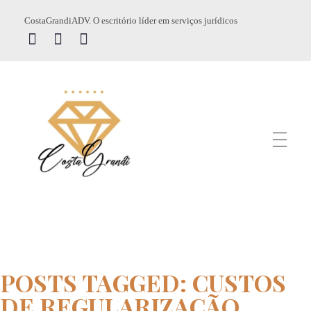
CostaGrandiADV. O escritório líder em serviços jurídicos
CostagrandiADV
Advogado Imobiliário, Usucapião, Advogado Especialista em Leilão de Imóveis, Despejo, Reintegração de Posse, Esbulho Possessório, Registro de Imóveis, Incorporação Imobiliária, Direito Imobiliário
POSTS TAGGED: CUSTOS
DE REGULARIZAÇÃO