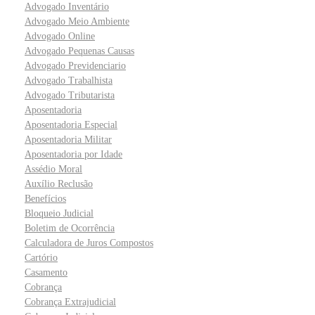
Advogado Inventário
Advogado Meio Ambiente
Advogado Online
Advogado Pequenas Causas
Advogado Previdenciario
Advogado Trabalhista
Advogado Tributarista
Aposentadoria
Aposentadoria Especial
Aposentadoria Militar
Aposentadoria por Idade
Assédio Moral
Auxílio Reclusão
Benefícios
Bloqueio Judicial
Boletim de Ocorrência
Calculadora de Juros Compostos
Cartório
Casamento
Cobrança
Cobrança Extrajudicial