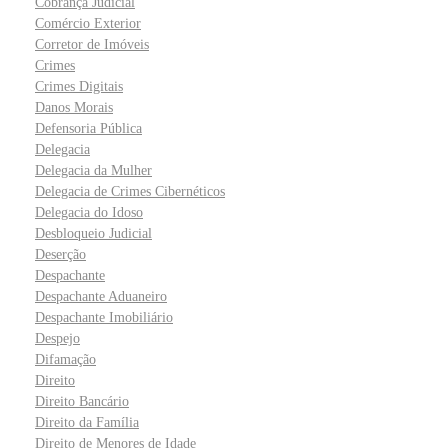
Cobrança Judicial
Comércio Exterior
Corretor de Imóveis
Crimes
Crimes Digitais
Danos Morais
Defensoria Pública
Delegacia
Delegacia da Mulher
Delegacia de Crimes Cibernéticos
Delegacia do Idoso
Desbloqueio Judicial
Deserção
Despachante
Despachante Aduaneiro
Despachante Imobiliário
Despejo
Difamação
Direito
Direito Bancário
Direito da Família
Direito de Menores de Idade