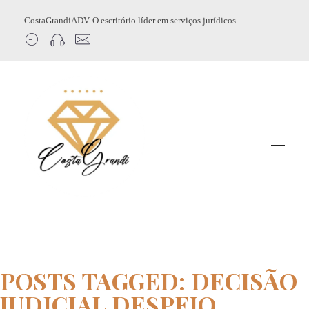
CostaGrandiADV. O escritório líder em serviços jurídicos
CostagrandiADV
Advogado Imobiliário, Usucapião, Advogado Especialista em Leilão de Imóveis, Despejo, Reintegração de Posse, Esbulho Possessório, Registro de Imóveis, Incorporação Imobiliária, Direito Imobiliário
POSTS TAGGED: DECISÃO
JUDICIAL DESPEJO