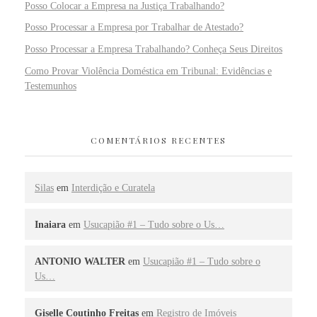
Posso Colocar a Empresa na Justiça Trabalhando?
Posso Processar a Empresa por Trabalhar de Atestado?
Posso Processar a Empresa Trabalhando? Conheça Seus Direitos
Como Provar Violência Doméstica em Tribunal: Evidências e
Testemunhos
COMENTÁRIOS RECENTES
Silas
em
Interdição e Curatela
Inaiara
em
Usucapião #1 – Tudo sobre o Us…
ANTONIO WALTER
em
Usucapião #1 – Tudo sobre o
Us…
Giselle Coutinho Freitas
em
Registro de Imóveis