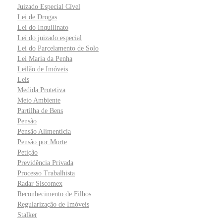
Juizado Especial Cível
Lei de Drogas
Lei do Inquilinato
Lei do juizado especial
Lei do Parcelamento de Solo
Lei Maria da Penha
Leilão de Imóveis
Leis
Medida Protetiva
Meio Ambiente
Partilha de Bens
Pensão
Pensão Alimentícia
Pensão por Morte
Petição
Previdência Privada
Processo Trabalhista
Radar Siscomex
Reconhecimento de Filhos
Regularização de Imóveis
Stalker