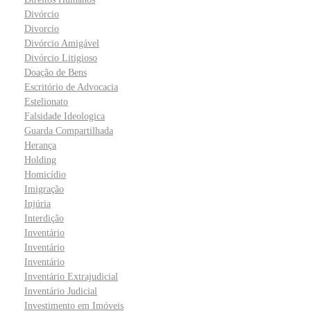
Divórcio
Divorcio
Divórcio Amigável
Divórcio Litigioso
Doação de Bens
Escritório de Advocacia
Estelionato
Falsidade Ideologica
Guarda Compartilhada
Herança
Holding
Homicídio
Imigração
Injúria
Interdição
Inventário
Inventário
Inventário
Inventário Extrajudicial
Inventário Judicial
Investimento em Imóveis