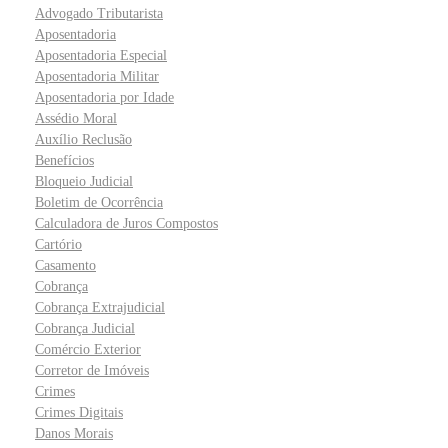
Advogado Tributarista
Aposentadoria
Aposentadoria Especial
Aposentadoria Militar
Aposentadoria por Idade
Assédio Moral
Auxílio Reclusão
Benefícios
Bloqueio Judicial
Boletim de Ocorrência
Calculadora de Juros Compostos
Cartório
Casamento
Cobrança
Cobrança Extrajudicial
Cobrança Judicial
Comércio Exterior
Corretor de Imóveis
Crimes
Crimes Digitais
Danos Morais