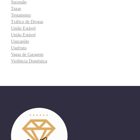
Sucessão
Taxas
Testamento
Tráfico de Drogas
União Estável
União Estável
Usucapião
Usufruto
Vagas de Garagem
Violência Doméstica