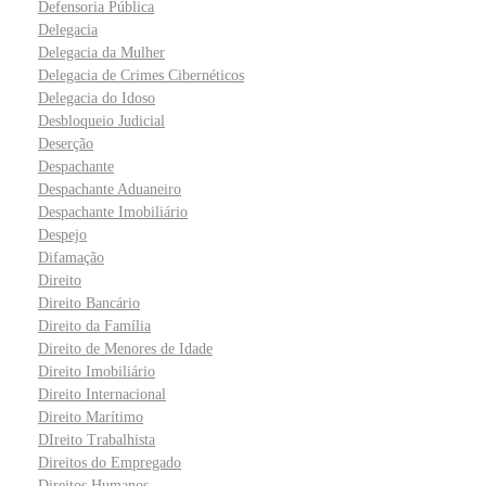
Defensoria Pública
Delegacia
Delegacia da Mulher
Delegacia de Crimes Cibernéticos
Delegacia do Idoso
Desbloqueio Judicial
Deserção
Despachante
Despachante Aduaneiro
Despachante Imobiliário
Despejo
Difamação
Direito
Direito Bancário
Direito da Família
Direito de Menores de Idade
Direito Imobiliário
Direito Internacional
Direito Marítimo
DIreito Trabalhista
Direitos do Empregado
Direitos Humanos