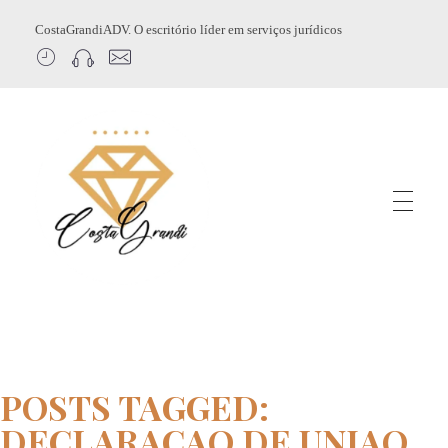
CostaGrandiADV. O escritório líder em serviços jurídicos
CostagrandiADV
Advogado Imobiliário, Usucapião, Advogado Especialista em Leilão de Imóveis, Despejo, Reintegração de Posse, Esbulho Possessório, Registro de Imóveis, Incorporação Imobiliária, Direito Imobiliário
POSTS TAGGED:
DECLARACAO DE UNIAO