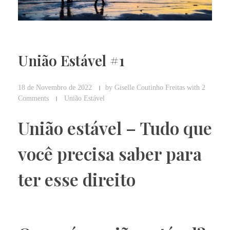
União Estável #1
18 de Novembro de 2022
by
Giselle Coutinho Freitas
with
2
Comments
União Estável
União estável – Tudo que
você precisa saber para
ter esse direito