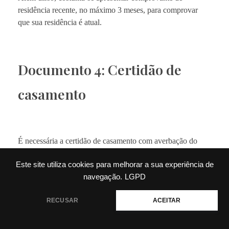
residência recente, no máximo 3 meses, para comprovar
que sua residência é atual.
Documento 4: Certidão de
casamento
É necessária a certidão de casamento com averbação do
divórcio ou com certidão de óbito como meio de
Este site utiliza cookies para melhorar a sua experiência de
comprovação do estado civil de divórcio ou viuvez,
navegação.
LGPD
podendo fazer parte de documento público de união estável.
Precisa de ajuda?
RECUSAR
ACEITAR
Assim como nas certidões de nascimento, é preciso ficar