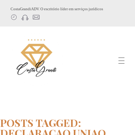
CostaGrandiADV. O escritório líder em serviços jurídicos
CostagrandiADV
Advogado Imobiliário, Usucapião, Advogado Especialista em Leilão de Imóveis, Despejo, Reintegração de Posse, Esbulho Possessório, Registro de Imóveis, Incorporação Imobiliária, Direito Imobiliário
POSTS TAGGED:
DECLARACAO UNIAO