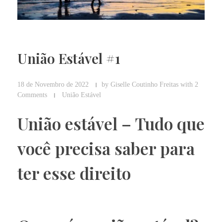
União Estável #1
18 de Novembro de 2022
by
Giselle Coutinho Freitas
with
2
Comments
União Estável
União estável – Tudo que
você precisa saber para
ter esse direito