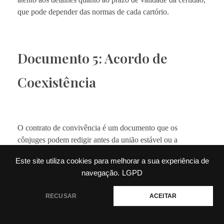
que pode depender das normas de cada cartório.
Documento 5: Acordo de
Coexistência
O contrato de convivência é um documento que os
cônjuges podem redigir antes da união estável ou a
qualquer momento durante a união, podendo ser levado ao
Este site utiliza cookies para melhorar a sua experiência de
cartório no momento da assinatura da escritura pública de
navegação.
LGPD
união estável ou a qualquer momento.
RECUSAR
ACEITAR
Este contrato não é vinculativo, mas é uma ferramenta