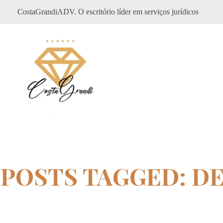
CostaGrandiADV. O escritório líder em serviços jurídicos
CostagrandiADV
Advogado Imobiliário, Usucapião, Advogado Especialista em Leilão de Imóveis, Despejo, Reintegração de Posse, Esbulho Possessório, Registro de Imóveis, Incorporação Imobiliária, Direito Imobiliário
POSTS TAGGED: D
Home
defensor publico ASA NORTE