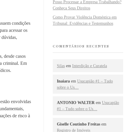
Posso Processar a Empresa Trabalhando?
Conheça Seus Direitos
Como Provar Violência Doméstica em
ossuem condições
Tribunal: Evidências e Testemunhos
para acessar os
r dúvidas,
COMENTÁRIOS RECENTES
s, desde casos
sa criminal. Em
Silas
em
Interdição e Curatela
dicos.
Inaiara
em
Usucapião #1 – Tudo
sobre o Us…
 estão envolvidas
ANTONIO WALTER
em
Usucapião
fundamentais,
#1 – Tudo sobre o Us…
ações de risco à
Giselle Coutinho Freitas
em
Registro de Imóveis