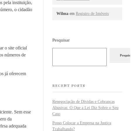
 pela instituição,
número, o cidadão
Wilma
em
Registro de Imóveis
Pesquisar
 o site oficial
 os números de
Pesquis
os já oferecem
RECENT POSTS
Renegociação de Dívidas e Cobranças
Abusivas: O Que a Lei Diz Sobre o Seu
iciente. Sem esse
Caso
mero da
Posso Colocar a Empresa na Justiça
defesa adequada
Trabalhando?