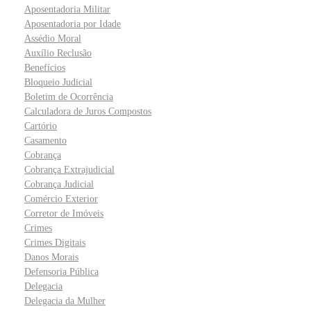
Aposentadoria Militar
Aposentadoria por Idade
Assédio Moral
Auxílio Reclusão
Benefícios
Bloqueio Judicial
Boletim de Ocorrência
Calculadora de Juros Compostos
Cartório
Casamento
Cobrança
Cobrança Extrajudicial
Cobrança Judicial
Comércio Exterior
Corretor de Imóveis
Crimes
Crimes Digitais
Danos Morais
Defensoria Pública
Delegacia
Delegacia da Mulher