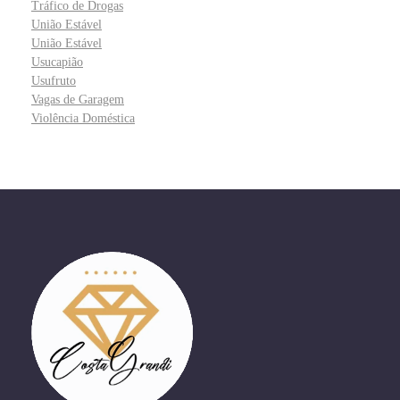
Tráfico de Drogas
União Estável
União Estável
Usucapião
Usufruto
Vagas de Garagem
Violência Doméstica