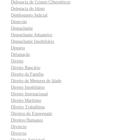
Delegacia de Crimes Cibernéticos
Delegacia do Idoso
Desbloqueio Judicial
Deserção
Despachante
Despachante Aduaneiro
Despachante Imobiliário
Despejo
Difamação
Direito
Direito Bancário
Direito da Família
Direito de Menores de Idade
Direito Imobiliário
Direito Internacional
Direito Marítimo
DIreito Trabalhista
Direitos do Empregado
Direitos Humanos
Divórcio
Divorcio
Divórcio Amigável