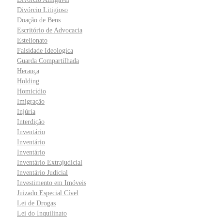
Divórcio Litigioso
Doação de Bens
Escritório de Advocacia
Estelionato
Falsidade Ideologica
Guarda Compartilhada
Herança
Holding
Homicídio
Imigração
Injúria
Interdição
Inventário
Inventário
Inventário
Inventário Extrajudicial
Inventário Judicial
Investimento em Imóveis
Juizado Especial Cível
Lei de Drogas
Lei do Inquilinato