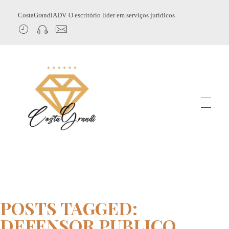
CostaGrandiADV. O escritório líder em serviços jurídicos
CostagrandiADV
Advogado Imobiliário, Usucapião, Advogado Especialista em Leilão de Imóveis, Despejo, Reintegração de Posse, Esbulho Possessório, Registro de Imóveis, Incorporação Imobiliária, Direito Imobiliário
POSTS TAGGED:
DEFENSOR PUBLICO