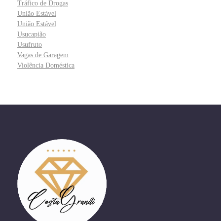
Tráfico de Drogas
União Estável
União Estável
Usucapião
Usufruto
Vagas de Garagem
Violência Doméstica