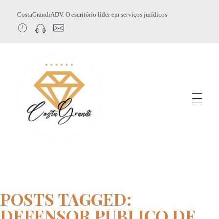
CostaGrandiADV. O escritório líder em serviços jurídicos
CostagrandiADV
Advogado Imobiliário, Usucapião, Advogado Especialista em Leilão de Imóveis, Despejo, Reintegração de Posse, Esbulho Possessório, Registro de Imóveis, Incorporação Imobiliária, Direito Imobiliário
POSTS TAGGED:
DEFENSOR PUBLICO DE