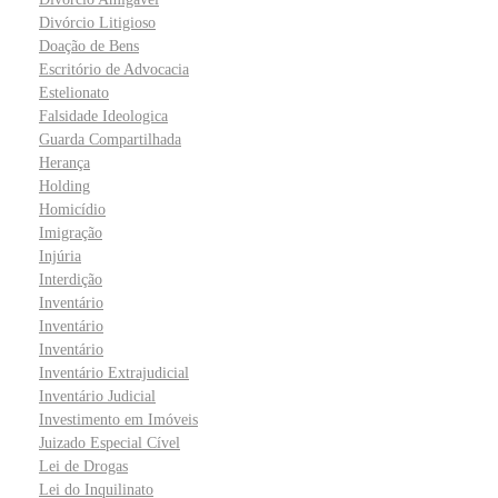
Divórcio Litigioso
Doação de Bens
Escritório de Advocacia
Estelionato
Falsidade Ideologica
Guarda Compartilhada
Herança
Holding
Homicídio
Imigração
Injúria
Interdição
Inventário
Inventário
Inventário
Inventário Extrajudicial
Inventário Judicial
Investimento em Imóveis
Juizado Especial Cível
Lei de Drogas
Lei do Inquilinato