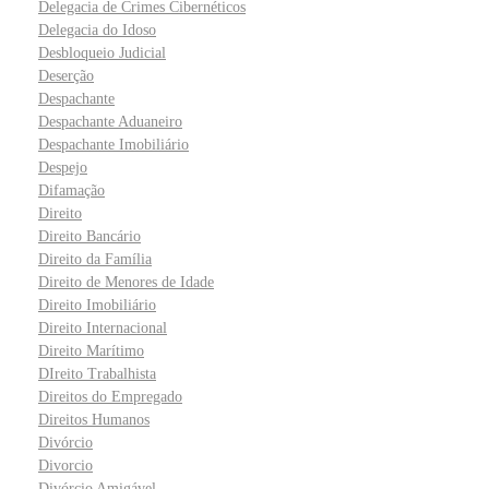
Delegacia de Crimes Cibernéticos
Delegacia do Idoso
Desbloqueio Judicial
Deserção
Despachante
Despachante Aduaneiro
Despachante Imobiliário
Despejo
Difamação
Direito
Direito Bancário
Direito da Família
Direito de Menores de Idade
Direito Imobiliário
Direito Internacional
Direito Marítimo
DIreito Trabalhista
Direitos do Empregado
Direitos Humanos
Divórcio
Divorcio
Divórcio Amigável