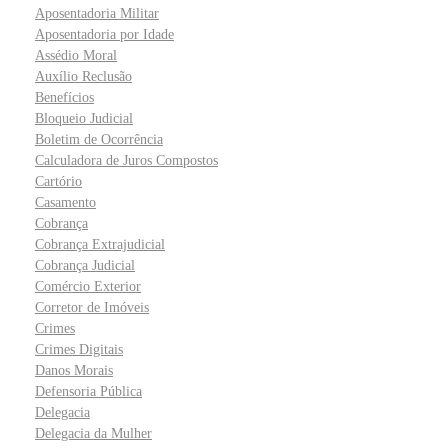
Aposentadoria Militar
Aposentadoria por Idade
Assédio Moral
Auxílio Reclusão
Benefícios
Bloqueio Judicial
Boletim de Ocorrência
Calculadora de Juros Compostos
Cartório
Casamento
Cobrança
Cobrança Extrajudicial
Cobrança Judicial
Comércio Exterior
Corretor de Imóveis
Crimes
Crimes Digitais
Danos Morais
Defensoria Pública
Delegacia
Delegacia da Mulher