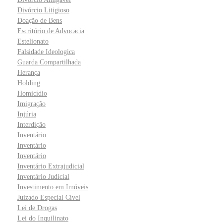
Divórcio Litigioso
Doação de Bens
Escritório de Advocacia
Estelionato
Falsidade Ideologica
Guarda Compartilhada
Herança
Holding
Homicídio
Imigração
Injúria
Interdição
Inventário
Inventário
Inventário
Inventário Extrajudicial
Inventário Judicial
Investimento em Imóveis
Juizado Especial Cível
Lei de Drogas
Lei do Inquilinato