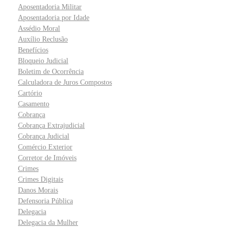
Aposentadoria Militar
Aposentadoria por Idade
Assédio Moral
Auxílio Reclusão
Benefícios
Bloqueio Judicial
Boletim de Ocorrência
Calculadora de Juros Compostos
Cartório
Casamento
Cobrança
Cobrança Extrajudicial
Cobrança Judicial
Comércio Exterior
Corretor de Imóveis
Crimes
Crimes Digitais
Danos Morais
Defensoria Pública
Delegacia
Delegacia da Mulher