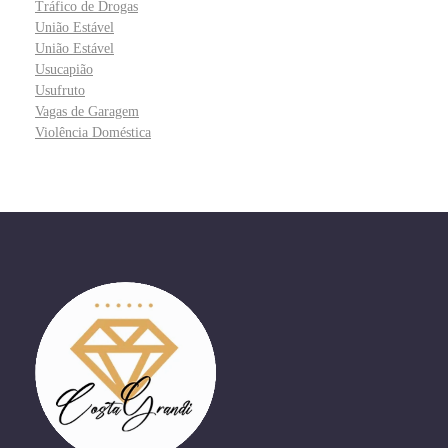
Tráfico de Drogas
União Estável
União Estável
Usucapião
Usufruto
Vagas de Garagem
Violência Doméstica