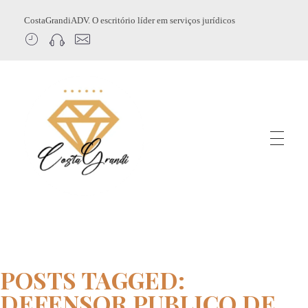
CostaGrandiADV. O escritório líder em serviços jurídicos
CostagrandiADV
Advogado Imobiliário, Usucapião, Advogado Especialista em Leilão de Imóveis, Despejo, Reintegração de Posse, Esbulho Possessório, Registro de Imóveis, Incorporação Imobiliária, Direito Imobiliário
POSTS TAGGED:
DEFENSOR PUBLICO DE