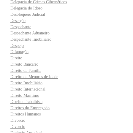
Delegacia de Crimes Cibernéticos
Delegacia do Idoso
Desbloqueio Judicial
Deserção
Despachante
Despachante Aduaneiro
Despachante Imobiliário
Despejo
Difamação
Direito
Direito Bancário
Direito da Família
Direito de Menores de Idade
Direito Imobiliário
Direito Internacional
Direito Marítimo
DIreito Trabalhista
Direitos do Empregado
Direitos Humanos
Divórcio
Divorcio
Divórcio Amigável