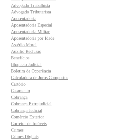
Advogado Trabalhista
Advogado Tributarista
Aposentadoria
Aposentadoria Especial
Aposentadoria Militar
Aposentadoria por Idade
Assédio Moral
Auxílio Reclusão
Benefícios
Bloqueio Judicial
Boletim de Ocorrência
Calculadora de Juros Compostos
Cartório
Casamento
Cobrança
Cobrança Extrajudicial
Cobrança Judicial
Comércio Exterior
Corretor de Imóveis
Crimes
Crimes Digitais