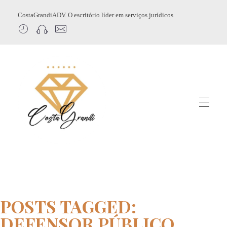
CostaGrandiADV. O escritório líder em serviços jurídicos
CostagrandiADV
Advogado Imobiliário, Usucapião, Advogado Especialista em Leilão de Imóveis, Despejo, Reintegração de Posse, Esbulho Possessório, Registro de Imóveis, Incorporação Imobiliária, Direito Imobiliário
POSTS TAGGED:
DEFENSOR PÚBLICO