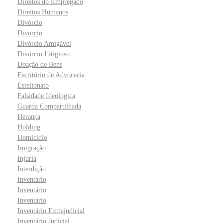
Direitos do Empregado
Direitos Humanos
Divórcio
Divorcio
Divórcio Amigável
Divórcio Litigioso
Doação de Bens
Escritório de Advocacia
Estelionato
Falsidade Ideologica
Guarda Compartilhada
Herança
Holding
Homicídio
Imigração
Injúria
Interdição
Inventário
Inventário
Inventário
Inventário Extrajudicial
Inventário Judicial