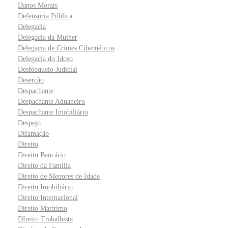
Danos Morais
Defensoria Pública
Delegacia
Delegacia da Mulher
Delegacia de Crimes Cibernéticos
Delegacia do Idoso
Desbloqueio Judicial
Deserção
Despachante
Despachante Aduaneiro
Despachante Imobiliário
Despejo
Difamação
Direito
Direito Bancário
Direito da Família
Direito de Menores de Idade
Direito Imobiliário
Direito Internacional
Direito Marítimo
DIreito Trabalhista