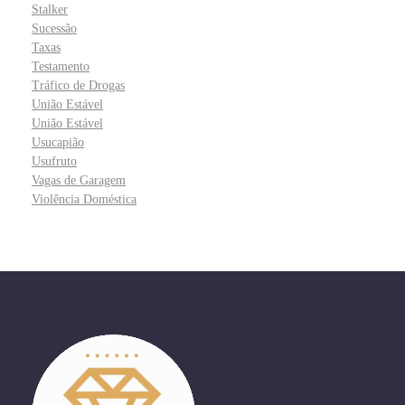
Stalker
Sucessão
Taxas
Testamento
Tráfico de Drogas
União Estável
União Estável
Usucapião
Usufruto
Vagas de Garagem
Violência Doméstica