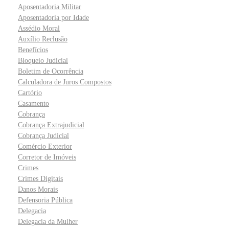
Aposentadoria Militar
Aposentadoria por Idade
Assédio Moral
Auxílio Reclusão
Benefícios
Bloqueio Judicial
Boletim de Ocorrência
Calculadora de Juros Compostos
Cartório
Casamento
Cobrança
Cobrança Extrajudicial
Cobrança Judicial
Comércio Exterior
Corretor de Imóveis
Crimes
Crimes Digitais
Danos Morais
Defensoria Pública
Delegacia
Delegacia da Mulher