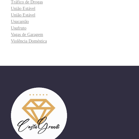
Tráfico de Drogas
União Estável
União Estável
Usucapião
Usufruto
Vagas de Garagem
Violência Doméstica