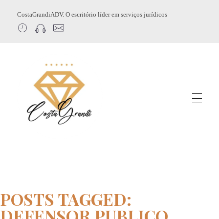
CostaGrandiADV. O escritório líder em serviços jurídicos
CostagrandiADV
Advogado Imobiliário, Usucapião, Advogado Especialista em Leilão de Imóveis, Despejo, Reintegração de Posse, Esbulho Possessório, Registro de Imóveis, Incorporação Imobiliária, Direito Imobiliário
POSTS TAGGED:
DEFENSOR PUBLICO