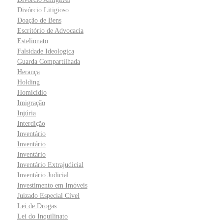
Divórcio Litigioso
Doação de Bens
Escritório de Advocacia
Estelionato
Falsidade Ideologica
Guarda Compartilhada
Herança
Holding
Homicídio
Imigração
Injúria
Interdição
Inventário
Inventário
Inventário
Inventário Extrajudicial
Inventário Judicial
Investimento em Imóveis
Juizado Especial Cível
Lei de Drogas
Lei do Inquilinato