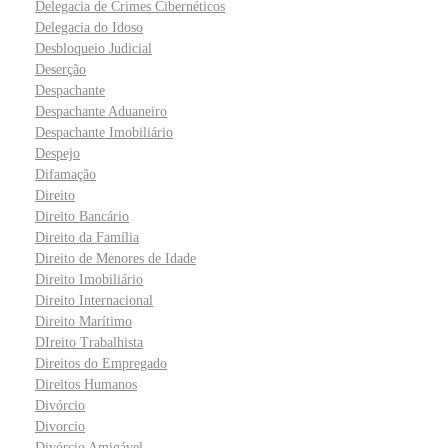
Delegacia de Crimes Cibernéticos
Delegacia do Idoso
Desbloqueio Judicial
Deserção
Despachante
Despachante Aduaneiro
Despachante Imobiliário
Despejo
Difamação
Direito
Direito Bancário
Direito da Família
Direito de Menores de Idade
Direito Imobiliário
Direito Internacional
Direito Marítimo
DIreito Trabalhista
Direitos do Empregado
Direitos Humanos
Divórcio
Divorcio
Divórcio Amigável