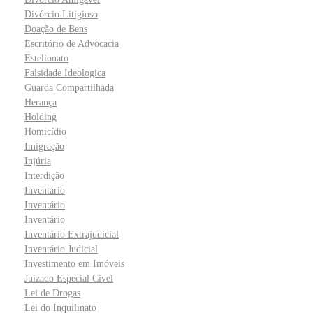
Divórcio Litigioso
Doação de Bens
Escritório de Advocacia
Estelionato
Falsidade Ideologica
Guarda Compartilhada
Herança
Holding
Homicídio
Imigração
Injúria
Interdição
Inventário
Inventário
Inventário
Inventário Extrajudicial
Inventário Judicial
Investimento em Imóveis
Juizado Especial Cível
Lei de Drogas
Lei do Inquilinato