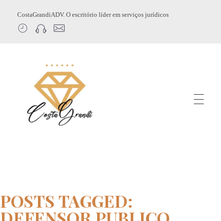
CostaGrandiADV. O escritório líder em serviços jurídicos
CostagrandiADV
Advogado Imobiliário, Usucapião, Advogado Especialista em Leilão de Imóveis, Despejo, Reintegração de Posse, Esbulho Possessório, Registro de Imóveis, Incorporação Imobiliária, Direito Imobiliário
POSTS TAGGED:
DEFENSOR PUBLICO