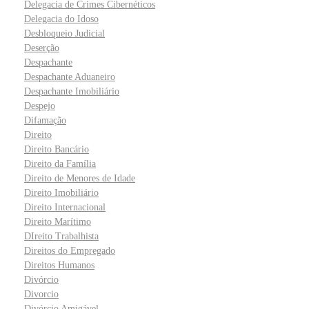
Delegacia de Crimes Cibernéticos
Delegacia do Idoso
Desbloqueio Judicial
Deserção
Despachante
Despachante Aduaneiro
Despachante Imobiliário
Despejo
Difamação
Direito
Direito Bancário
Direito da Família
Direito de Menores de Idade
Direito Imobiliário
Direito Internacional
Direito Marítimo
DIreito Trabalhista
Direitos do Empregado
Direitos Humanos
Divórcio
Divorcio
Divórcio Amigável