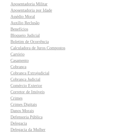
Aposentadoria Militar
Aposentadoria por Idade
Assédio Moral
Auxílio Reclusão
Benefícios
Bloqueio Judicial
Boletim de Ocorrência
Calculadora de Juros Compostos
Cartório
Casamento
Cobrança
Cobrança Extrajudicial
Cobrança Judicial
Comércio Exterior
Corretor de Imóveis
Crimes
Crimes Digitais
Danos Morais
Defensoria Pública
Delegacia
Delegacia da Mulher