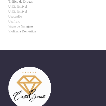
Tráfico de Drogas
União Estável
União Estável
Usucapião
Usufruto
Vagas de Garagem
Violência Doméstica