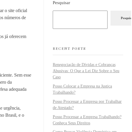
Pesquisar
 o site oficial
 os números de
Pesquis
os já oferecem
RECENT POSTS
Renegociação de Dívidas e Cobranças
Abusivas: O Que a Lei Diz Sobre o Seu
iciente. Sem esse
Caso
mero da
Posso Colocar a Empresa na Justiça
defesa adequada
Trabalhando?
Posso Processar a Empresa por Trabalhar
de Atestado?
e urgência,
no Brasil, e o
Posso Processar a Empresa Trabalhando?
Conheça Seus Direitos
Como Provar Violência Doméstica em