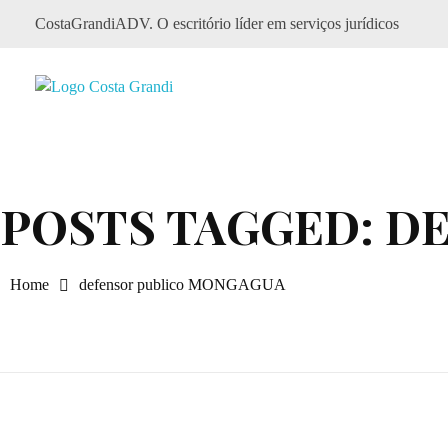
CostaGrandiADV. O escritório líder em serviços jurídicos
CostagrandiADV
Advogado Imobiliário, Usucapião, Advogado Especialista em Leilão de Imóveis, Despejo, Reintegração de Posse, Esbulho Possessório, Registro de Imóveis, Incorporação Imobiliária, Direito Imobiliário
POSTS TAGGED: D
Home
defensor publico MONGAGUA