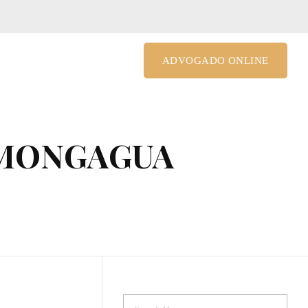
le@costagrandiadv.com.br
ADVOGADO ONLINE
 MONGAGUA