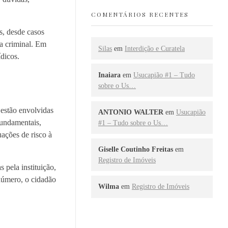
COMENTÁRIOS RECENTES
s, desde casos
sa criminal. Em
Silas
em
Interdição e Curatela
dicos.
Inaiara
em
Usucapião #1 – Tudo
sobre o Us…
 estão envolvidas
ANTONIO WALTER
em
Usucapião
fundamentais,
#1 – Tudo sobre o Us…
ações de risco à
Giselle Coutinho Freitas
em
Registro de Imóveis
 pela instituição,
número, o cidadão
Wilma
em
Registro de Imóveis