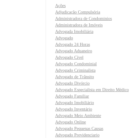
Ações
Adjudicação Compulsória
Administradora de Condominios
Administradora de Imóveis
Advogada Imobiliária
Advogado
Advogado 24 Horas
Advogado Aduaneiro
Advogado Cível
Advogado Condominial
Advogado Criminalista
Advogado de Trânsito
Advogado Divórcio
Advogado Especialista em Direito Médico
Advogado Familiar
Advogado Imobiliário
Advogado Inventário
Advogado Meio Ambiente
Advogado Online
Advogado Pequenas Causas
Advogado Previdenciario