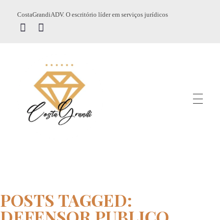
CostaGrandiADV. O escritório líder em serviços jurídicos
CostagrandiADV
Advogado Imobiliário, Usucapião, Advogado Especialista em Leilão de Imóveis, Despejo, Reintegração de Posse, Esbulho Possessório, Registro de Imóveis, Incorporação Imobiliária, Direito Imobiliário
POSTS TAGGED:
DEFENSOR PUBLICO