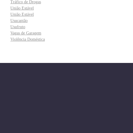
Tráfico de Drogas
União Estável
União Estável
Usucapião
Usufruto
Vagas de Garagem
Violência Doméstica