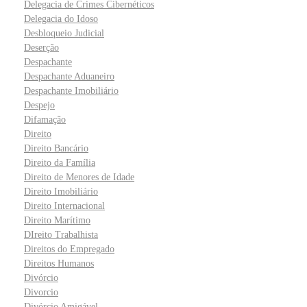
Delegacia de Crimes Cibernéticos
Delegacia do Idoso
Desbloqueio Judicial
Deserção
Despachante
Despachante Aduaneiro
Despachante Imobiliário
Despejo
Difamação
Direito
Direito Bancário
Direito da Família
Direito de Menores de Idade
Direito Imobiliário
Direito Internacional
Direito Marítimo
DIreito Trabalhista
Direitos do Empregado
Direitos Humanos
Divórcio
Divorcio
Divórcio Amigável