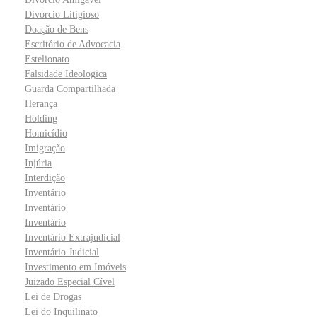
Divórcio Litigioso
Doação de Bens
Escritório de Advocacia
Estelionato
Falsidade Ideologica
Guarda Compartilhada
Herança
Holding
Homicídio
Imigração
Injúria
Interdição
Inventário
Inventário
Inventário
Inventário Extrajudicial
Inventário Judicial
Investimento em Imóveis
Juizado Especial Cível
Lei de Drogas
Lei do Inquilinato