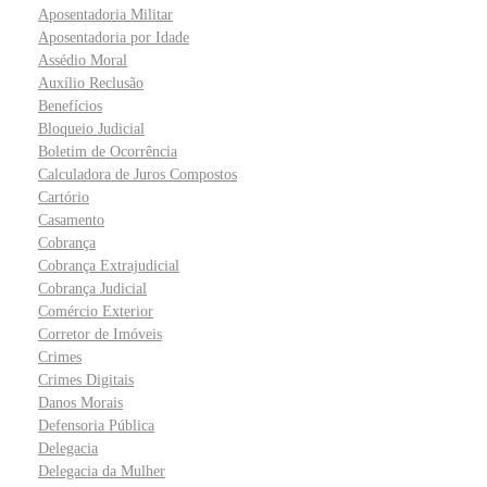
Aposentadoria Militar
Aposentadoria por Idade
Assédio Moral
Auxílio Reclusão
Benefícios
Bloqueio Judicial
Boletim de Ocorrência
Calculadora de Juros Compostos
Cartório
Casamento
Cobrança
Cobrança Extrajudicial
Cobrança Judicial
Comércio Exterior
Corretor de Imóveis
Crimes
Crimes Digitais
Danos Morais
Defensoria Pública
Delegacia
Delegacia da Mulher