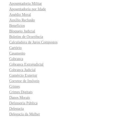
Aposentadoria Militar
Aposentadoria por Idade
Assédio Moral
Auxílio Reclusão
Benefícios
Bloqueio Judicial
Boletim de Ocorrência
Calculadora de Juros Compostos
Cartório
Casamento
Cobrança
Cobrança Extrajudicial
Cobrança Judicial
Comércio Exterior
Corretor de Imóveis
Crimes
Crimes Digitais
Danos Morais
Defensoria Pública
Delegacia
Delegacia da Mulher