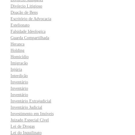
Divórcio Litigioso
Doação de Bens
Escritório de Advocacia
Estelionato
Falsidade Ideologica
Guarda Compartilhada
Herança
Holding
Homicídio
Imigração
Injúria
Interdição
Inventário
Inventário
Inventário
Inventário Extrajudicial
Inventário Judicial
Investimento em Imóveis
Juizado Especial Cível
Lei de Drogas
Lei do Inquilinato