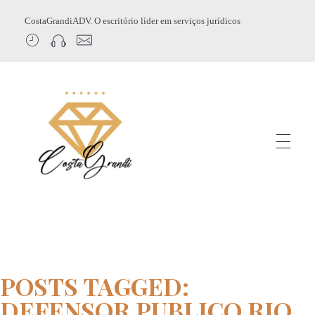
CostaGrandiADV. O escritório líder em serviços jurídicos
CostagrandiADV
Advogado Imobiliário, Usucapião, Advogado Especialista em Leilão de Imóveis, Despejo, Reintegração de Posse, Esbulho Possessório, Registro de Imóveis, Incorporação Imobiliária, Direito Imobiliário
POSTS TAGGED:
DEFENSOR PUBLICO RIO