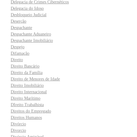
Delegacia de Crimes Cibernéticos
Delegacia do Idoso
Desbloqueio Judicial
Deserção
Despachante
Despachante Aduaneiro
Despachante Imobiliário
Despejo
Difamação
Direito
Direito Bancário
Direito da Família
Direito de Menores de Idade
Direito Imobiliário
Direito Internacional
Direito Marítimo
DIreito Trabalhista
Direitos do Empregado
Direitos Humanos
Divórcio
Divorcio
Divórcio Amigável