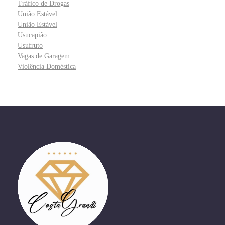
Tráfico de Drogas
União Estável
União Estável
Usucapião
Usufruto
Vagas de Garagem
Violência Doméstica