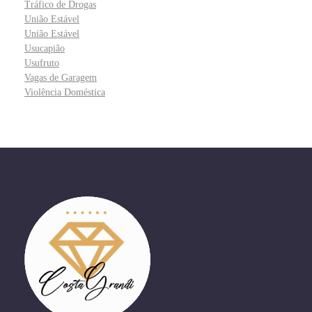
Tráfico de Drogas
União Estável
União Estável
Usucapião
Usufruto
Vagas de Garagem
Violência Doméstica