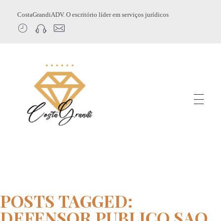
CostaGrandiADV. O escritório líder em serviços jurídicos
CostagrandiADV
Advogado Imobiliário, Usucapião, Advogado Especialista em Leilão de Imóveis, Despejo, Reintegração de Posse, Esbulho Possessório, Registro de Imóveis, Incorporação Imobiliária, Direito Imobiliário
POSTS TAGGED:
DEFENSOR PUBLICO SAO