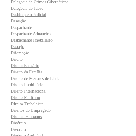
Delegacia de Crimes Cibernéticos
Delegacia do Idoso
Desbloqueio Judicial
Deserção
Despachante
Despachante Aduaneiro
Despachante Imobiliário
Despejo
Difamação
Direito
Direito Bancário
Direito da Família
Direito de Menores de Idade
Direito Imobiliário
Direito Internacional
Direito Marítimo
DIreito Trabalhista
Direitos do Empregado
Direitos Humanos
Divórcio
Divorcio
Divórcio Amigável