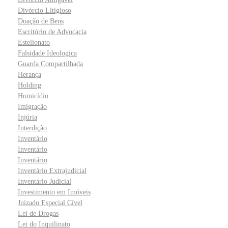
Divórcio Litigioso
Doação de Bens
Escritório de Advocacia
Estelionato
Falsidade Ideologica
Guarda Compartilhada
Herança
Holding
Homicídio
Imigração
Injúria
Interdição
Inventário
Inventário
Inventário
Inventário Extrajudicial
Inventário Judicial
Investimento em Imóveis
Juizado Especial Cível
Lei de Drogas
Lei do Inquilinato