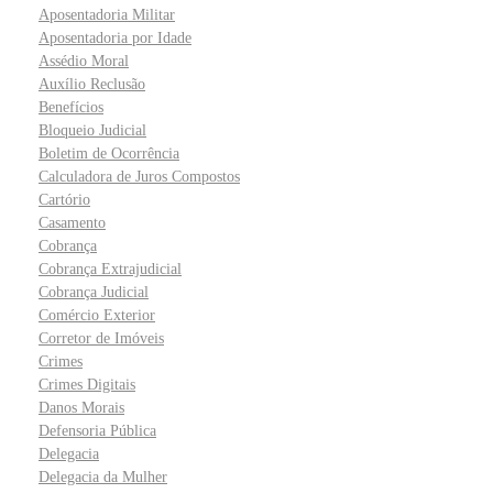
Aposentadoria Militar
Aposentadoria por Idade
Assédio Moral
Auxílio Reclusão
Benefícios
Bloqueio Judicial
Boletim de Ocorrência
Calculadora de Juros Compostos
Cartório
Casamento
Cobrança
Cobrança Extrajudicial
Cobrança Judicial
Comércio Exterior
Corretor de Imóveis
Crimes
Crimes Digitais
Danos Morais
Defensoria Pública
Delegacia
Delegacia da Mulher