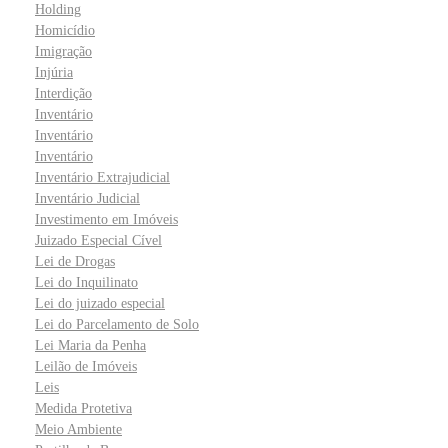
Holding
Homicídio
Imigração
Injúria
Interdição
Inventário
Inventário
Inventário
Inventário Extrajudicial
Inventário Judicial
Investimento em Imóveis
Juizado Especial Cível
Lei de Drogas
Lei do Inquilinato
Lei do juizado especial
Lei do Parcelamento de Solo
Lei Maria da Penha
Leilão de Imóveis
Leis
Medida Protetiva
Meio Ambiente