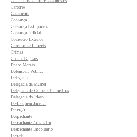
Calculadora de Juros Compostos
Cartório
Casamento
Cobrança
Cobrança Extrajudicial
Cobrança Judicial
Comércio Exterior
Corretor de Imóveis
Crimes
Crimes Digitais
Danos Morais
Defensoria Pública
Delegacia
Delegacia da Mulher
Delegacia de Crimes Cibernéticos
Delegacia do Idoso
Desbloqueio Judicial
Deserção
Despachante
Despachante Aduaneiro
Despachante Imobiliário
Despejo