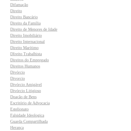
Difamação
Direito
Direito Bancário
Direito da Família
Direito de Menores de Idade
Direito Imobiliário
Direito Internacional
Direito Marítimo
DIreito Trabalhista
Direitos do Empregado
Direitos Humanos
Divórcio
Divorcio
Divórcio Amigável
Divórcio Litigioso
Doação de Bens
Escritório de Advocacia
Estelionato
Falsidade Ideologica
Guarda Compartilhada
Herança