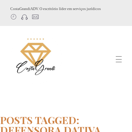
CostaGrandiADV. O escritório líder em serviços jurídicos
CostagrandiADV
Advogado Imobiliário, Usucapião, Advogado Especialista em Leilão de Imóveis, Despejo, Reintegração de Posse, Esbulho Possessório, Registro de Imóveis, Incorporação Imobiliária, Direito Imobiliário
POSTS TAGGED:
DEFENSORA DATIVA