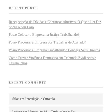
RECENT POSTS
Renegociação de Dívidas e Cobranças Abusivas: O Que a Lei Diz
Sobre o Seu Caso
Posso Colocar a Empresa na Justiça Trabalhando?
Posso Processar a Empresa por Trabalhar de Atestado?
Posso Processar a Empresa Trabalhando? Conheça Seus Direitos
Como Provar Violência Doméstica em Tribunal: Evidências e
Testemunhos
RECENT COMMENTS
Silas
em
Interdição e Curatela
Inaiara
em
Usucapião #1 – Tudo sobre o Us…