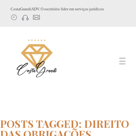
CostaGrandiADV. O escritório líder em serviços jurídicos
CostagrandiADV
Advogado Imobiliário, Usucapião, Advogado Especialista em Leilão de Imóveis, Despejo, Reintegração de Posse, Esbulho Possessório, Registro de Imóveis, Incorporação Imobiliária, Direito Imobiliário
POSTS TAGGED: DIREITO
DAS OBRIGAÇÕES