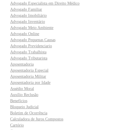
Advogado Especialista em Direito Médico
Advogado Familiar
Advogado Imobiliário
Advogado Inventário
Advogado Meio Ambiente
Advogado Online
Advogado Pequenas Causas
Advogado Previdenciario
Advogado Trabalhista
Advogado Tributarista
Aposentadoria
Aposentadoria Especial
Aposentadoria Militar
Aposentadoria por Idade
Assédio Moral
Auxílio Reclusão
Benefícios
Bloqueio Judicial
Boletim de Ocorrência
Calculadora de Juros Compostos
Cartório