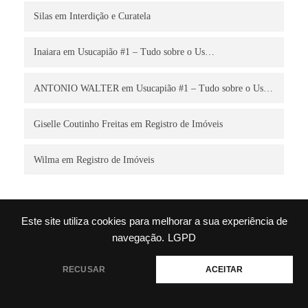
Silas
em
Interdição e Curatela
Inaiara
em
Usucapião #1 – Tudo sobre o Us…
ANTONIO WALTER
em
Usucapião #1 – Tudo sobre o Us…
Giselle Coutinho Freitas
em
Registro de Imóveis
Wilma
em
Registro de Imóveis
ARCHIVES
Este site utiliza cookies para melhorar a sua experiência de
navegação.
LGPD
Junho 2026
Precisa de ajuda?
RECUSAR
ACEITAR
Maio 2025
Abril 2025
Fevereiro 2025