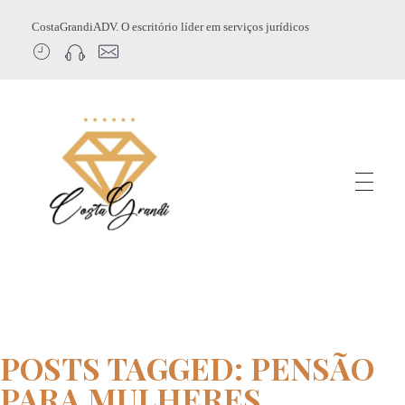
CostaGrandiADV. O escritório líder em serviços jurídicos
CostagrandiADV
Advogado Imobiliário, Usucapião, Advogado Especialista em Leilão de Imóveis, Despejo, Reintegração de Posse, Esbulho Possessório, Registro de Imóveis, Incorporação Imobiliária, Direito Imobiliário
POSTS TAGGED: PENSÃO
PARA MULHERES