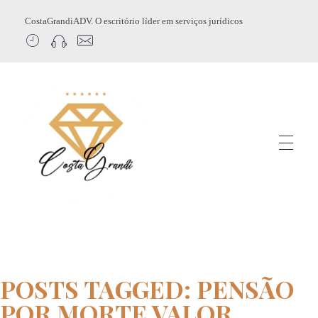
CostaGrandiADV. O escritório líder em serviços jurídicos
CostagrandiADV
Advogado Imobiliário, Usucapião, Advogado Especialista em Leilão de Imóveis, Despejo, Reintegração de Posse, Esbulho Possessório, Registro de Imóveis, Incorporação Imobiliária, Direito Imobiliário
POSTS TAGGED: PENSÃO
POR MORTE VALOR