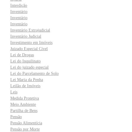
Interdição
Inventário
Inventário
Inventário
Inventário Extrajudicial
Inventário Judicial
Investimento em Imóveis
Juizado Especial Cível
Lei de Drogas
Lei do Inquilinato
Lei do juizado especial
Lei do Parcelamento de Solo
Lei Maria da Penha
Leilão de Imóveis
Leis
Medida Protetiva
Meio Ambiente
Partilha de Bens
Pensão
Pensão Alimentícia
Pensão por Morte