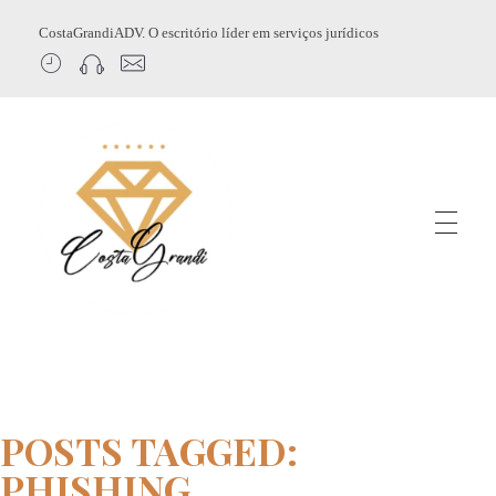
CostaGrandiADV. O escritório líder em serviços jurídicos
CostagrandiADV
Advogado Imobiliário, Usucapião, Advogado Especialista em Leilão de Imóveis, Despejo, Reintegração de Posse, Esbulho Possessório, Registro de Imóveis, Incorporação Imobiliária, Direito Imobiliário
POSTS TAGGED:
PHISHING