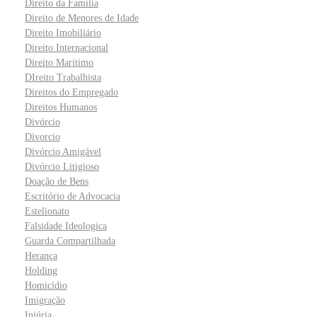
Direito da Família
Direito de Menores de Idade
Direito Imobiliário
Direito Internacional
Direito Marítimo
DIreito Trabalhista
Direitos do Empregado
Direitos Humanos
Divórcio
Divorcio
Divórcio Amigável
Divórcio Litigioso
Doação de Bens
Escritório de Advocacia
Estelionato
Falsidade Ideologica
Guarda Compartilhada
Herança
Holding
Homicídio
Imigração
Injúria