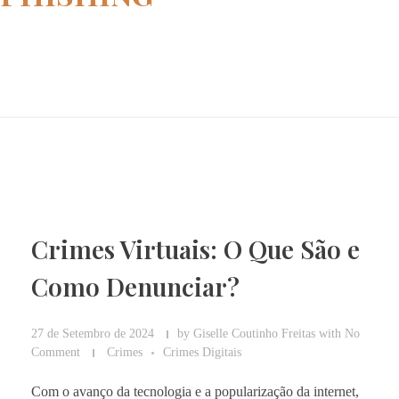
Home
phishing
Crimes Virtuais: O Que São e
Como Denunciar?
27 de Setembro de 2024
by
Giselle Coutinho Freitas
with
No
Comment
Crimes
Crimes Digitais
Com o avanço da tecnologia e a popularização da internet,