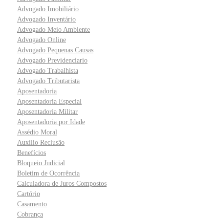
Advogado Imobiliário
Advogado Inventário
Advogado Meio Ambiente
Advogado Online
Advogado Pequenas Causas
Advogado Previdenciario
Advogado Trabalhista
Advogado Tributarista
Aposentadoria
Aposentadoria Especial
Aposentadoria Militar
Aposentadoria por Idade
Assédio Moral
Auxílio Reclusão
Benefícios
Bloqueio Judicial
Boletim de Ocorrência
Calculadora de Juros Compostos
Cartório
Casamento
Cobrança