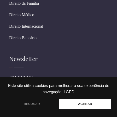
Direito da Família
Direito Médico
Direito Internacional
Direito Bancário
Newsletter
EM BREVE
Este site utiliza cookies para melhorar a sua experiência de
navegação.
LGPD
© 2026 CostagrandiADV. All rights reserved.
💬 Precisa de ajuda?
RECUSAR
ACEITAR