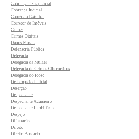
Cobrança Extrajudicial
Cobrança Judicial
Comércio Exterior
Corretor de Imóveis
Crimes
Crimes Digitais
Danos Morais
Defensoria Pública
Delegacia
Delegacia da Mulher
Delegacia de Crimes Cibernéticos
Delegacia do Idoso
Desbloqueio Judicial
Deserção
Despachante
Despachante Aduaneiro
Despachante Imobiliário
Despejo
Difamação
Direito
Direito Bancário