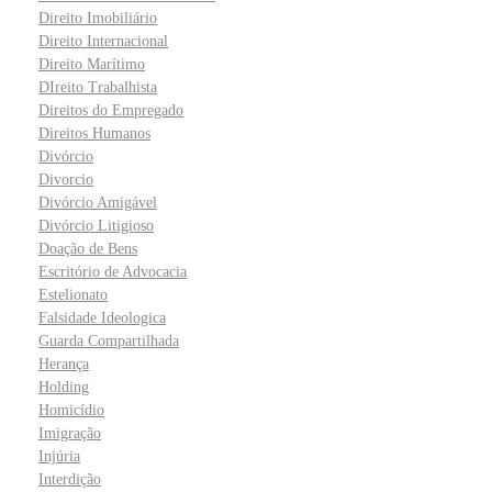
Direito Imobiliário
Direito Internacional
Direito Marítimo
DIreito Trabalhista
Direitos do Empregado
Direitos Humanos
Divórcio
Divorcio
Divórcio Amigável
Divórcio Litigioso
Doação de Bens
Escritório de Advocacia
Estelionato
Falsidade Ideologica
Guarda Compartilhada
Herança
Holding
Homicídio
Imigração
Injúria
Interdição