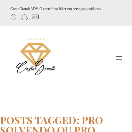
CostaGrandiADV. O escritório líder em serviços jurídicos
CostagrandiADV
Advogado Imobiliário, Usucapião, Advogado Especialista em Leilão de Imóveis, Despejo, Reintegração de Posse, Esbulho Possessório, Registro de Imóveis, Incorporação Imobiliária, Direito Imobiliário
POSTS TAGGED: PRO
SOLVENDO OU PRO