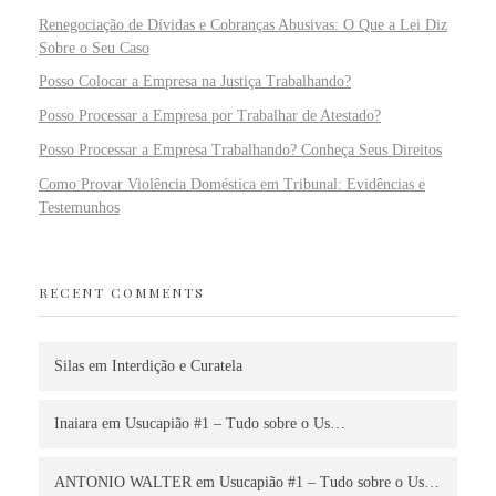
Renegociação de Dívidas e Cobranças Abusivas: O Que a Lei Diz
Sobre o Seu Caso
Posso Colocar a Empresa na Justiça Trabalhando?
Posso Processar a Empresa por Trabalhar de Atestado?
Posso Processar a Empresa Trabalhando? Conheça Seus Direitos
Como Provar Violência Doméstica em Tribunal: Evidências e
Testemunhos
RECENT COMMENTS
Silas
em
Interdição e Curatela
Inaiara
em
Usucapião #1 – Tudo sobre o Us…
ANTONIO WALTER
em
Usucapião #1 – Tudo sobre o Us…