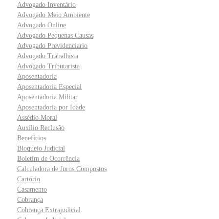
Advogado Inventário
Advogado Meio Ambiente
Advogado Online
Advogado Pequenas Causas
Advogado Previdenciario
Advogado Trabalhista
Advogado Tributarista
Aposentadoria
Aposentadoria Especial
Aposentadoria Militar
Aposentadoria por Idade
Assédio Moral
Auxílio Reclusão
Benefícios
Bloqueio Judicial
Boletim de Ocorrência
Calculadora de Juros Compostos
Cartório
Casamento
Cobrança
Cobrança Extrajudicial