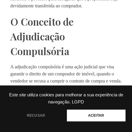
devidamente transferida ao comprador.
O Conceito de
Adjudicação
Compulsória
A adjudicação compulsória é uma ação judicial que visa
garantir o direito de um comprador de imóvel, quando o
vendedor se recusa a cumprir o contrato de compra e venda.
Trata-se de uma medida legal aplicada para forçar a
Este site utiliza cookies para melhorar a sua experiência de
transferência de propriedade, em casos onde todas as
navegação.
LGPD
condições contratuais foram cumpridas pelo comprador,
mas o vendedor se recusa ou não consegue efetuar a
💬 Precisa de ajuda?
RECUSAR
ACEITAR
transferência do imóvel.