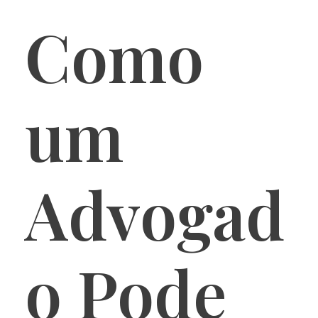
Como
um
Advogad
o Pode