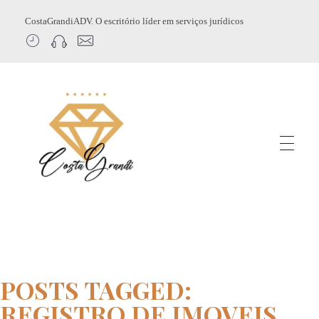
CostaGrandiADV. O escritório líder em serviços jurídicos
CostagrandiADV
Advogado Imobiliário, Usucapião, Advogado Especialista em Leilão de Imóveis, Despejo, Reintegração de Posse, Esbulho Possessório, Registro de Imóveis, Incorporação Imobiliária, Direito Imobiliário
POSTS TAGGED:
REGISTRO DE IMOVEIS