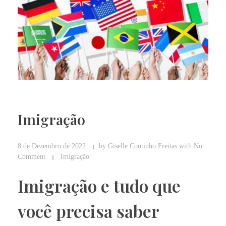
Imigração
8 de Dezembro de 2022
by
Giselle Coutinho Freitas
with
No
Comment
Imigração
Imigração e tudo que
você precisa saber