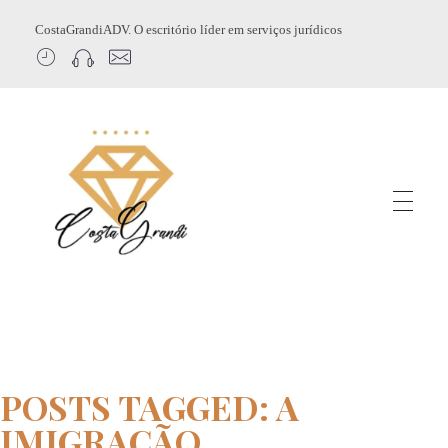
CostaGrandiADV. O escritório líder em serviços jurídicos
CostagrandiADV
Advogado Imobiliário, Usucapião, Advogado Especialista em Leilão de Imóveis, Despejo, Reintegração de Posse, Esbulho Possessório, Registro de Imóveis, Incorporação Imobiliária, Direito Imobiliário
POSTS TAGGED: A
IMIGRAÇÃO