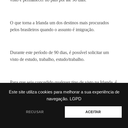
O que torna a Irlanda um dos destinos mais procurados
pelos brasileiros quando o assunto é imigração.
Durante este período de 90 dias, é possível solicitar um
visto de estudo, trabalho, estudo/trabalho.
Para que seja concedido qualquer tipo de visto na Irlanda, é
importante estar bem informado e ter a documentação em
Este site utiliza cookies para melhorar a sua experiência de
dia.
navegação.
LGPD
💬 Precisa de ajuda?
RECUSAR
ACEITAR
Conte com