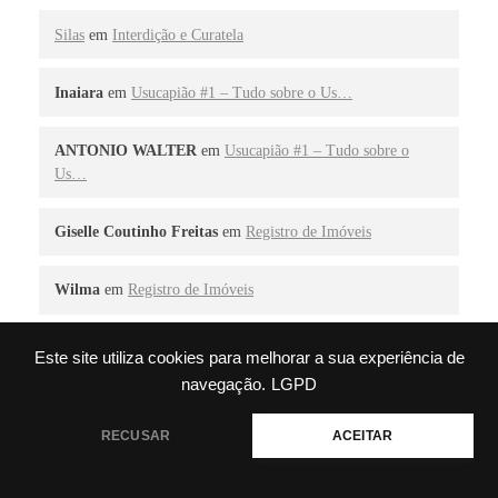
Silas
em
Interdição e Curatela
Inaiara
em
Usucapião #1 – Tudo sobre o Us…
ANTONIO WALTER
em
Usucapião #1 – Tudo sobre o
Us…
Giselle Coutinho Freitas
em
Registro de Imóveis
Wilma
em
Registro de Imóveis
Este site utiliza cookies para melhorar a sua experiência de
navegação.
LGPD
Pesquisar
Precisa de ajuda?
RECUSAR
ACEITAR
Pesquisar