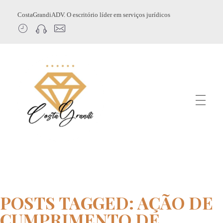
CostaGrandiADV. O escritório líder em serviços jurídicos
CostagrandiADV
Advogado Imobiliário, Usucapião, Advogado Especialista em Leilão de Imóveis, Despejo, Reintegração de Posse, Esbulho Possessório, Registro de Imóveis, Incorporação Imobiliária, Direito Imobiliário
POSTS TAGGED: AÇÃO DE
CUMPRIMENTO DE