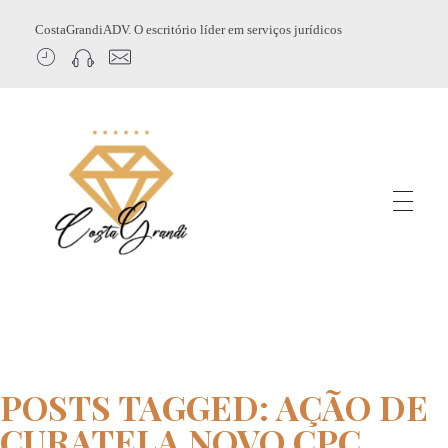
CostaGrandiADV. O escritório líder em serviços jurídicos
CostagrandiADV
Advogado Imobiliário, Usucapião, Advogado Especialista em Leilão de Imóveis, Despejo, Reintegração de Posse, Esbulho Possessório, Registro de Imóveis, Incorporação Imobiliária, Direito Imobiliário
POSTS TAGGED: AÇÃO DE
CURATELA NOVO CPC