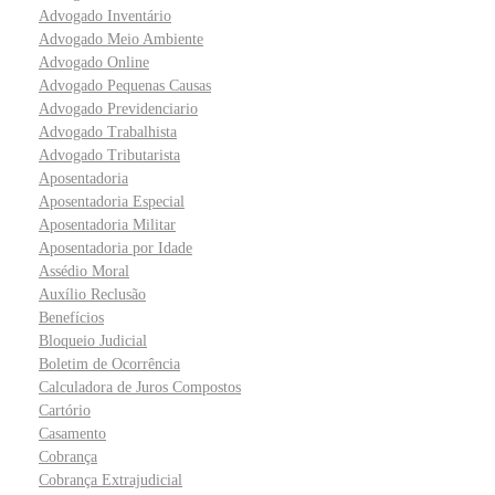
Advogado Inventário
Advogado Meio Ambiente
Advogado Online
Advogado Pequenas Causas
Advogado Previdenciario
Advogado Trabalhista
Advogado Tributarista
Aposentadoria
Aposentadoria Especial
Aposentadoria Militar
Aposentadoria por Idade
Assédio Moral
Auxílio Reclusão
Benefícios
Bloqueio Judicial
Boletim de Ocorrência
Calculadora de Juros Compostos
Cartório
Casamento
Cobrança
Cobrança Extrajudicial