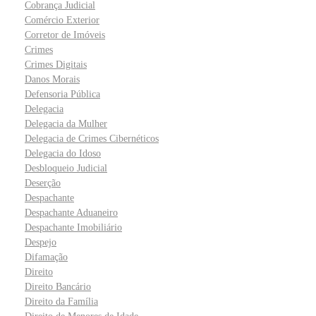
Cobrança Judicial
Comércio Exterior
Corretor de Imóveis
Crimes
Crimes Digitais
Danos Morais
Defensoria Pública
Delegacia
Delegacia da Mulher
Delegacia de Crimes Cibernéticos
Delegacia do Idoso
Desbloqueio Judicial
Deserção
Despachante
Despachante Aduaneiro
Despachante Imobiliário
Despejo
Difamação
Direito
Direito Bancário
Direito da Família