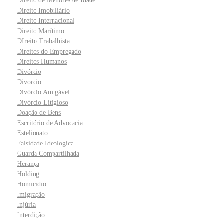
Direito de Menores de Idade
Direito Imobiliário
Direito Internacional
Direito Marítimo
DIreito Trabalhista
Direitos do Empregado
Direitos Humanos
Divórcio
Divorcio
Divórcio Amigável
Divórcio Litigioso
Doação de Bens
Escritório de Advocacia
Estelionato
Falsidade Ideologica
Guarda Compartilhada
Herança
Holding
Homicídio
Imigração
Injúria
Interdição