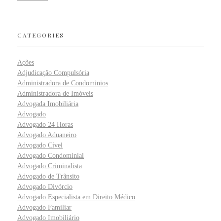
CATEGORIES
Ações
Adjudicação Compulsória
Administradora de Condominios
Administradora de Imóveis
Advogada Imobiliária
Advogado
Advogado 24 Horas
Advogado Aduaneiro
Advogado Cível
Advogado Condominial
Advogado Criminalista
Advogado de Trânsito
Advogado Divórcio
Advogado Especialista em Direito Médico
Advogado Familiar
Advogado Imobiliário