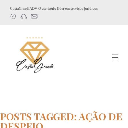
CostaGrandiADV. O escritório líder em serviços jurídicos
CostagrandiADV
Advogado Imobiliário, Usucapião, Advogado Especialista em Leilão de Imóveis, Despejo, Reintegração de Posse, Esbulho Possessório, Registro de Imóveis, Incorporação Imobiliária, Direito Imobiliário
POSTS TAGGED: AÇÃO DE
DESPEJO