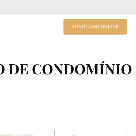
le@costagrandiadv.com.br
ADVOGADO ONLINE
ÃO DE CONDOMÍNIO