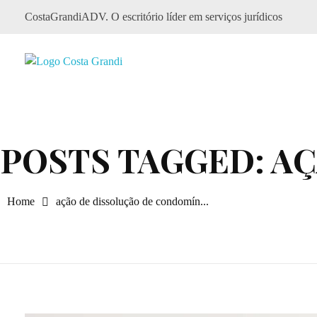
CostaGrandiADV. O escritório líder em serviços jurídicos
CostagrandiADV
Advogado Imobiliário, Usucapião, Advogado Especialista em Leilão de Imóveis, Despejo, Reintegração de Posse, Esbulho Possessório, Registro de Imóveis, Incorporação Imobiliária, Direito Imobiliário
POSTS TAGGED: A
Home
ação de dissolução de condomín...