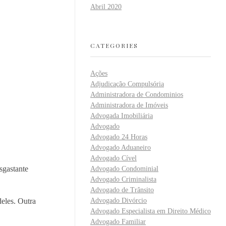
Abril 2020
CATEGORIES
Ações
Adjudicação Compulsória
Administradora de Condominios
Administradora de Imóveis
Advogada Imobiliária
Advogado
Advogado 24 Horas
Advogado Aduaneiro
Advogado Cível
sgastante
Advogado Condominial
Advogado Criminalista
Advogado de Trânsito
eles. Outra
Advogado Divórcio
Advogado Especialista em Direito Médico
Advogado Familiar