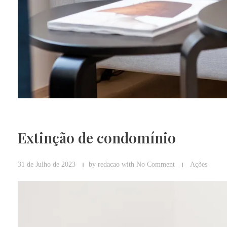
Extinção de condomínio
31 de Julho de 2023
by
redacao
with
No Comment
Ações