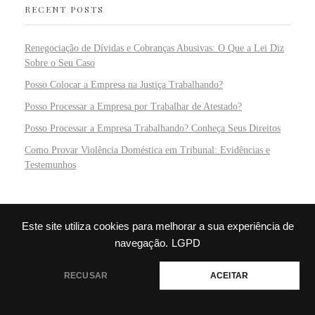
RECENT POSTS
Renegociação de Dívidas e Cobranças Abusivas: O Que a Lei Diz
Sobre o Seu Caso
Posso Colocar a Empresa na Justiça Trabalhando?
Posso Processar a Empresa por Trabalhar de Atestado?
Posso Processar a Empresa Trabalhando? Conheça Seus Direitos
Como Provar Violência Doméstica em Tribunal: Evidências e
Testemunhos
RECENT COMMENTS
Este site utiliza cookies para melhorar a sua experiência de
navegação.
LGPD
Silas
em
Interdição e Curatela
💬 Precisa de ajuda?
RECUSAR
ACEITAR
Inaiara
em
Usucapião #1 – Tudo sobre o Us…