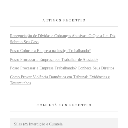
ARTIGOS RECENTES
Renegociação de Dívidas e Cobranças Abusivas: O Que a Lei Diz
Sobre o Seu Caso
Posso Colocar a Empresa na Justiça Trabalhando?
Posso Processar a Empresa por Trabalhar de Atestado?
Posso Processar a Empresa Trabalhando? Conheça Seus Direitos
Como Provar Violência Doméstica em Tribunal: Evidências e
Testemunhos
COMENTÁRIOS RECENTES
Silas
em
Interdição e Curatela