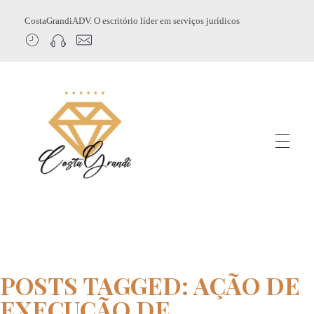
CostaGrandiADV. O escritório líder em serviços jurídicos
CostagrandiADV
Advogado Imobiliário, Usucapião, Advogado Especialista em Leilão de Imóveis, Despejo, Reintegração de Posse, Esbulho Possessório, Registro de Imóveis, Incorporação Imobiliária, Direito Imobiliário
POSTS TAGGED: AÇÃO DE
EXECUÇÃO DE