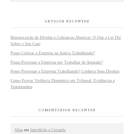
ARTIGOS RECENTES
Renegociação de Dívidas e Cobranças Abusivas: O Que a Lei Diz
Sobre o Seu Caso
Posso Colocar a Empresa na Justiça Trabalhando?
Posso Processar a Empresa por Trabalhar de Atestado?
Posso Processar a Empresa Trabalhando? Conheça Seus Direitos
Como Provar Violência Doméstica em Tribunal: Evidências e
Testemunhos
COMENTÁRIOS RECENTES
Silas
em
Interdição e Curatela