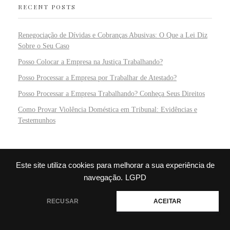
RECENT POSTS
Renegociação de Dívidas e Cobranças Abusivas: O Que a Lei Diz
Sobre o Seu Caso
Posso Colocar a Empresa na Justiça Trabalhando?
Posso Processar a Empresa por Trabalhar de Atestado?
Posso Processar a Empresa Trabalhando? Conheça Seus Direitos
Como Provar Violência Doméstica em Tribunal: Evidências e
Testemunhos
RECENT COMMENTS
Este site utiliza cookies para melhorar a sua experiência de
navegação.
LGPD
Silas
em
Interdição e Curatela
💬 Precisa de ajuda?
RECUSAR
ACEITAR
Inaiara
em
Usucapião #1 – Tudo sobre o Us…