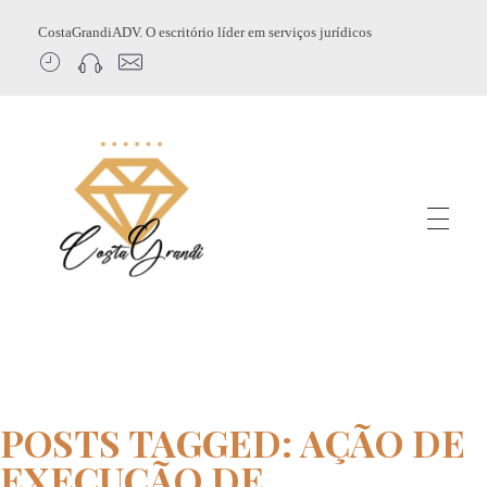
CostaGrandiADV. O escritório líder em serviços jurídicos
CostagrandiADV
Advogado Imobiliário, Usucapião, Advogado Especialista em Leilão de Imóveis, Despejo, Reintegração de Posse, Esbulho Possessório, Registro de Imóveis, Incorporação Imobiliária, Direito Imobiliário
POSTS TAGGED: AÇÃO DE
EXECUÇÃO DE