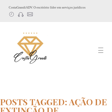
CostaGrandiADV. O escritório líder em serviços jurídicos
CostagrandiADV
Advogado Imobiliário, Usucapião, Advogado Especialista em Leilão de Imóveis, Despejo, Reintegração de Posse, Esbulho Possessório, Registro de Imóveis, Incorporação Imobiliária, Direito Imobiliário
POSTS TAGGED: AÇÃO DE
EXTINÇÃO DE