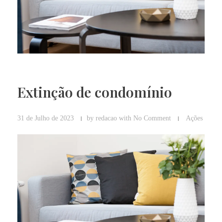
Extinção de condomínio
31 de Julho de 2023
by
redacao
with
No Comment
Ações