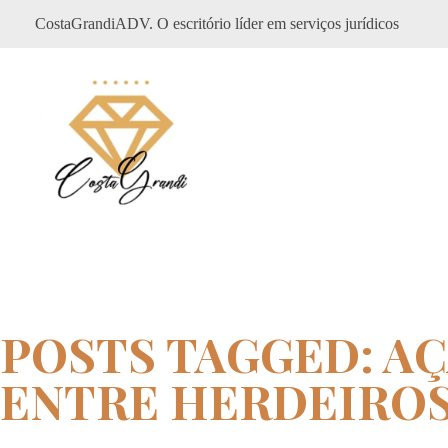
CostaGrandiADV. O escritório líder em serviços jurídicos
CostagrandiADV
Advogado Imobiliário, Usucapião, Advogado Especialista em Leilão de Imóveis, Despejo, Reintegração de Posse, Esbulho Possessório, Registro de Imóveis, Incorporação Imobiliária, Direito Imobiliário
POSTS TAGGED: A
ENTRE HERDEIROS