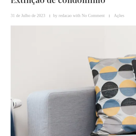
31 de Julho de 2023
by
redacao
with
No Comment
Ações