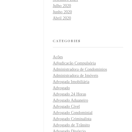
Julho 2020
Junho 2020
Abril 2020
CATEGORIES
Ações
Adjudicação Compulsória
Administradora de Condominios
Administradora de Imóveis
Advogada Imobiliária
Advogado
Advogado 24 Horas
Advogado Aduaneiro
Advogado Cível
Advogado Condominial
Advogado Criminalista
Advogado de Trânsito
Advogado Divórcio