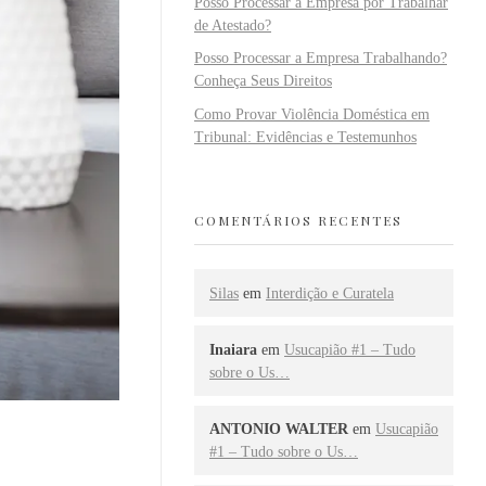
Posso Processar a Empresa por Trabalhar
de Atestado?
Posso Processar a Empresa Trabalhando?
Conheça Seus Direitos
Como Provar Violência Doméstica em
Tribunal: Evidências e Testemunhos
COMENTÁRIOS RECENTES
Silas
em
Interdição e Curatela
Inaiara
em
Usucapião #1 – Tudo
sobre o Us…
ANTONIO WALTER
em
Usucapião
#1 – Tudo sobre o Us…