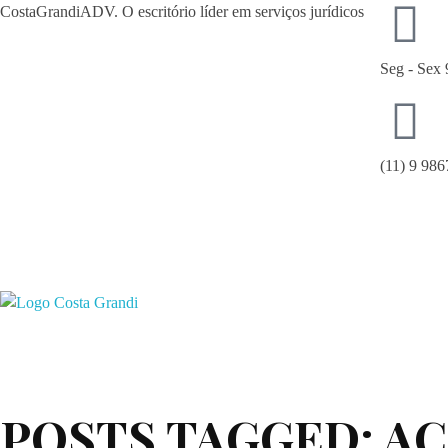
CostaGrandiADV. O escritório líder em serviços jurídicos
Seg - Sex 
(11) 9 98
giselle@co
CostagrandiADV
Advogado Imobiliário, Usucapião, Advogado Especialista em Leilão de Imóveis, Despejo, Reintegração de Posse, Esbulho Possessório, Registro de Imóveis, Incorporação Imobiliária, Direito Imobiliário
POSTS TAGGED: A