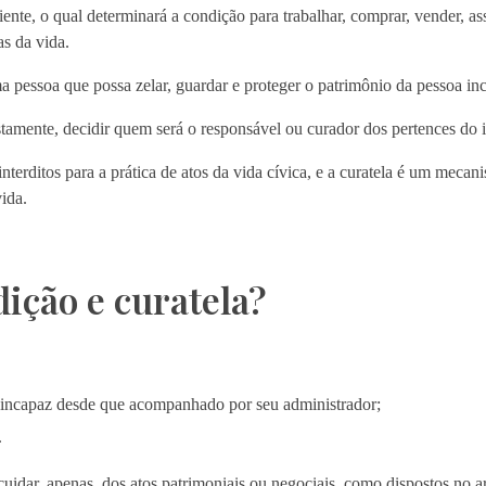
ciente, o qual determinará a condição para trabalhar, comprar, vender, 
as da vida.
uma pessoa que possa zelar, guardar e proteger o patrimônio da pessoa i
ustamente, decidir quem será o responsável ou curador dos pertences do 
nterditos para a prática de atos da vida cívica, e a curatela é um meca
ida.
dição e curatela?
o incapaz desde que acompanhado por seu administrador;
.
 cuidar, apenas, dos atos patrimoniais ou negociais, como dispostos no a