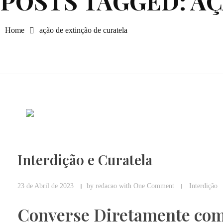
POSTS TAGGED: A
Home
ação de extinção de curatela
Interdição e Curatela
23 de Abril de 2023
by
redacao
with
One Comment
Interdição
Converse Diretamente com 