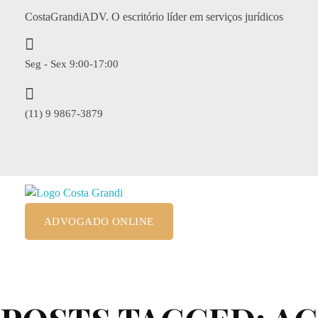
CostaGrandiADV. O escritório líder em serviços jurídicos
Seg - Sex 9:00-17:00
(11) 9 9867-3879
giselle@costagrandiadv.com.br
CostagrandiADV
Advogado Imobiliário, Usucapião, Advogado Especialista em Leilão de Imóveis, Despejo, Reintegração de Posse, Esbulho Possessório, Registro de Imóveis, Incorporação Imobiliária, Direito Imobiliário
ADVOGADO ONLINE