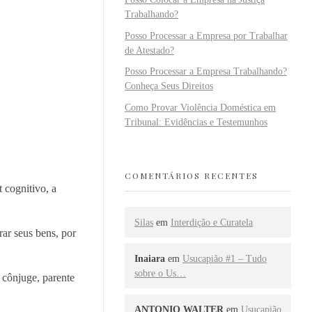
Trabalhando?
Posso Processar a Empresa por Trabalhar
de Atestado?
Posso Processar a Empresa Trabalhando?
Conheça Seus Direitos
Como Provar Violência Doméstica em
Tribunal: Evidências e Testemunhos
COMENTÁRIOS RECENTES
 cognitivo, a
Silas
em
Interdição e Curatela
rar seus bens, por
Inaiara
em
Usucapião #1 – Tudo
sobre o Us…
, cônjuge, parente
ANTONIO WALTER
em
Usucapião