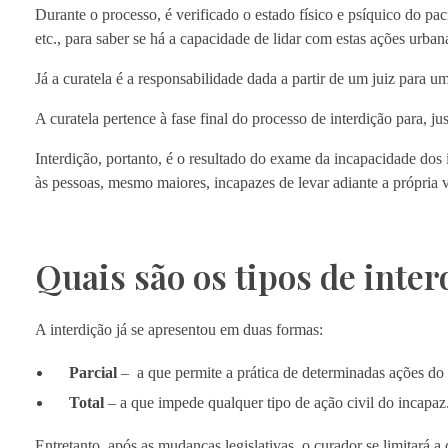
Durante o processo, é verificado o estado físico e psíquico do pa
etc., para saber se há a capacidade de lidar com estas ações urban
Já a curatela é a responsabilidade dada a partir de um juiz para 
A curatela pertence à fase final do processo de interdição para, j
Interdição, portanto, é o resultado do exame da incapacidade dos i
às pessoas, mesmo maiores, incapazes de levar adiante a própria v
Quais são os tipos de inter
A interdição já se apresentou em duas formas:
Parcial
– a que permite a prática de determinadas ações d
Total
– a que impede qualquer tipo de ação civil do incapaz
Entretanto, após as mudanças legislativas, o curador se limitará a