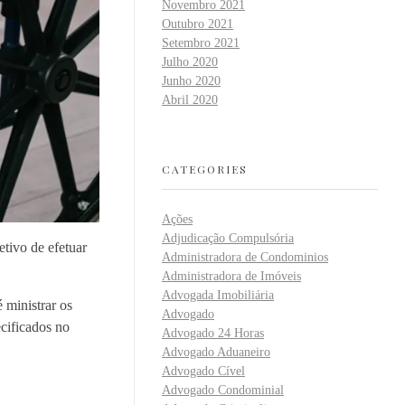
Novembro 2021
Outubro 2021
Setembro 2021
Julho 2020
Junho 2020
Abril 2020
CATEGORIES
Ações
Adjudicação Compulsória
etivo de efetuar
Administradora de Condominios
Administradora de Imóveis
Advogada Imobiliária
 ministrar os
Advogado
cificados no
Advogado 24 Horas
Advogado Aduaneiro
Advogado Cível
Advogado Condominial