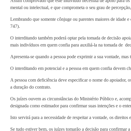
Assim comprovado que este indivíduo necessita de apoio para os a
mental ou intelectual, e que comprometa o seu grau de percepção, 
Lembrando que somente cônjuge ou parentes maiores de idade e ca
747).
O interditando também poderá optar pela tomada de decisão apoi
mais indivíduos em quem confia para auxiliá-la na tomada de de
Apresenta-se quando a pessoa pode exprimir a sua vontade, mas te
O interditando em potencial e a pessoa em quem confia devem ch
A pessoa com deficiência deve especificar o nome do apoiador, os 
a duração do contrato.
Os juízes ouvem as circunstâncias do Ministério Público e, acomp
designada como estimador para confirmar suas intenções e o ent
Isto servirá para a necessidade de respeitar a vontade, os direitos
Se tudo estiver bem, os juízes tomarão a decisão para confirmar 