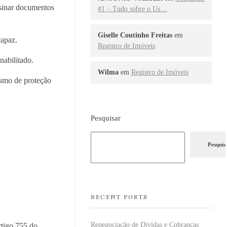
assinar documentos
#1 – Tudo sobre o Us…
Giselle Coutinho Freitas
em
ncapaz.
Registro de Imóveis
inabilitado.
Wilma
em
Registro de Imóveis
nismo de proteção
Pesquisar
Pesquis
RECENT POSTS
Renegociação de Dívidas e Cobranças
rtigo 755 do