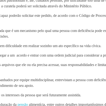
tos patrimoniais e, até, cuidados pessoais, por dificuldade sob uma de
a curatela poderá ser solicitada através do Ministério Público.
paz poderão solicitar este pedido, de acordo com o Código de Processo
ada que é um mecanismo pelo qual uma pessoa com deficiência pode es
cisões.
m dificuldade em realizar sozinho um ato específico na vida cívica.
egar a um acordo e entrar com uma ordem judicial para considerar a p
arquivos que ele ou ela precisa acessar, suas responsabilidades e limit
anhados por equipe multidisciplinar, entrevistam a pessoa com deficiên
endimento de seu apoio.
 e os interesses da pessoa que será futuramente assistida.
a duração da
pensão
alimentícia, entre outros detalhes importantíssimos 