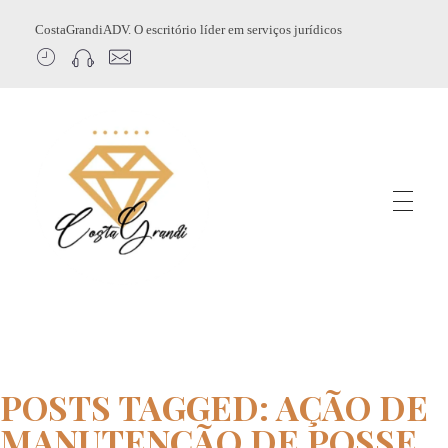
CostaGrandiADV. O escritório líder em serviços jurídicos
CostagrandiADV
Advogado Imobiliário, Usucapião, Advogado Especialista em Leilão de Imóveis, Despejo, Reintegração de Posse, Esbulho Possessório, Registro de Imóveis, Incorporação Imobiliária, Direito Imobiliário
POSTS TAGGED: AÇÃO DE
MANUTENÇÃO DE POSSE