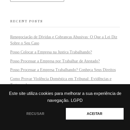
RECENT POSTS
Renegociação de Dívidas e Cobranças Abusivas: O Que a Lei Diz
Sobre o Seu Caso
Posso Colocar a Empresa na Justiça Trabalhando?
Posso Processar a Empresa por Trabalhar de Atestado?
Posso Processar a Empresa Trabalhando? Conheça Seus Direitos
Como Provar Violência Doméstica em Tribunal: Evidências e
Testemunhos
Este site utiliza cookies para melhorar a sua experiência de
navegação.
LGPD
RECENT COMMENTS
Precisa de ajuda?
RECUSAR
ACEITAR
Silas
em
Interdição e Curatela