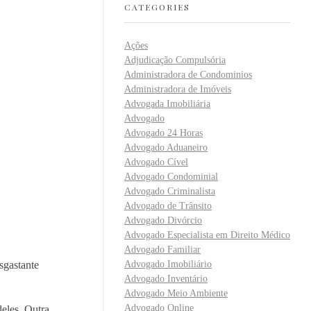
CATEGORIES
Ações
Adjudicação Compulsória
Administradora de Condominios
Administradora de Imóveis
Advogada Imobiliária
Advogado
Advogado 24 Horas
Advogado Aduaneiro
Advogado Cível
Advogado Condominial
Advogado Criminalista
Advogado de Trânsito
Advogado Divórcio
Advogado Especialista em Direito Médico
Advogado Familiar
sgastante
Advogado Imobiliário
Advogado Inventário
Advogado Meio Ambiente
Advogado Online
eles. Outra