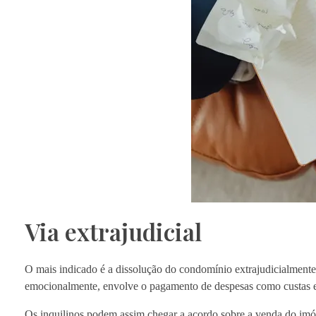
Via extrajudicial
O mais indicado é a dissolução do condomínio extrajudicialmente, 
emocionalmente, envolve o pagamento de despesas como custas e 
Os inquilinos podem assim chegar a acordo sobre a venda do imóv