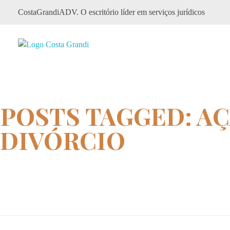
CostaGrandiADV. O escritório líder em serviços jurídicos
CostagrandiADV
Advogado Imobiliário, Usucapião, Advogado Especialista em Leilão de Imóveis, Despejo, Reintegração de Posse, Esbulho Possessório, Registro de Imóveis, Incorporação Imobiliária, Direito Imobiliário
POSTS TAGGED: A
DIVÓRCIO
Home
ação extinção de condomínio di...