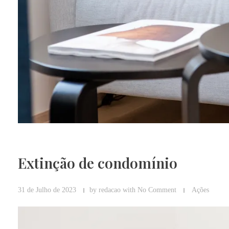
Extinção de condomínio
31 de Julho de 2023
by
redacao
with
No Comment
Ações