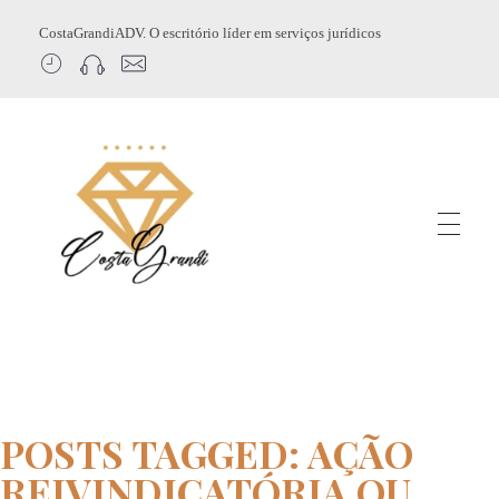
CostaGrandiADV. O escritório líder em serviços jurídicos
CostagrandiADV
Advogado Imobiliário, Usucapião, Advogado Especialista em Leilão de Imóveis, Despejo, Reintegração de Posse, Esbulho Possessório, Registro de Imóveis, Incorporação Imobiliária, Direito Imobiliário
POSTS TAGGED: AÇÃO
REIVINDICATÓRIA OU