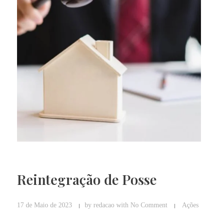
Reintegração de Posse
17 de Maio de 2023
by
redacao
with
No Comment
Ações