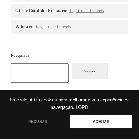
Giselle Coutinho Freitas
em
Registro de Imóveis
Wilma
em
Registro de Imóveis
Pesquisar
Pesquisar
Este site utiliza cookies para melhorar a sua experiência de
RECENT POSTS
navegação.
LGPD
💬 Precisa de ajuda?
Renegociação de Dívidas e Cobranças Abusivas: O Que a Lei Diz
RECUSAR
ACEITAR
Sobre o Seu Caso
Posso Colocar a Empresa na Justiça Trabalhando?