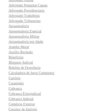
Advogado Online
Advogado Pequenas Causas
Advogado Previdenciario
Advogado Trabalhista
Advogado Tributarista
Aposentadoria
Aposentadoria Especial
Aposentadoria Militar
Aposentadoria por Idade
Assédio Moral
Auxílio Reclusão
Benefícios
Bloqueio Judicial
Boletim de Ocorrência
Calculadora de Juros Compostos
Cartório
Casamento
Cobrança
Cobrança Extrajudicial
Cobrança Judicial
Comércio Exterior
Corretor de Imóveis