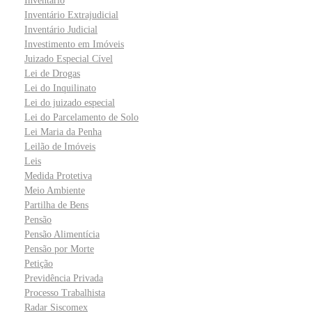
Inventário
Inventário Extrajudicial
Inventário Judicial
Investimento em Imóveis
Juizado Especial Cível
Lei de Drogas
Lei do Inquilinato
Lei do juizado especial
Lei do Parcelamento de Solo
Lei Maria da Penha
Leilão de Imóveis
Leis
Medida Protetiva
Meio Ambiente
Partilha de Bens
Pensão
Pensão Alimentícia
Pensão por Morte
Petição
Previdência Privada
Processo Trabalhista
Radar Siscomex