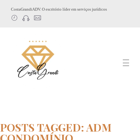
CostaGrandiADV. O escritório líder em serviços jurídicos
CostagrandiADV
Advogado Imobiliário, Usucapião, Advogado Especialista em Leilão de Imóveis, Despejo, Reintegração de Posse, Esbulho Possessório, Registro de Imóveis, Incorporação Imobiliária, Direito Imobiliário
POSTS TAGGED: ADM
CONDOMÍNIO