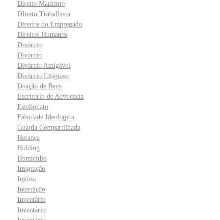
Direito Marítimo
DIreito Trabalhista
Direitos do Empregado
Direitos Humanos
Divórcio
Divorcio
Divórcio Amigável
Divórcio Litigioso
Doação de Bens
Escritório de Advocacia
Estelionato
Falsidade Ideologica
Guarda Compartilhada
Herança
Holding
Homicídio
Imigração
Injúria
Interdição
Inventário
Inventário