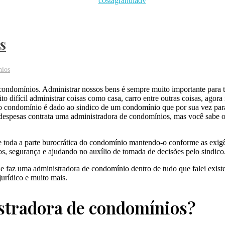
s
nios
condomínios. Administrar nossos bens é sempre muito importante para
o difícil administrar coisas como casa, carro entre outras coisas, agora
r o condomínio é dado ao sindico de um condomínio que por sua vez par
s despesas contrata uma administradora de condomínios, mas você sabe 
 toda a parte burocrática do condomínio mantendo-o conforme as exigên
s, segurança e ajudando no auxílio de tomada de decisões pelo sindico
ue faz uma administradora de condomínio dentro de tudo que falei exist
jurídico e muito mais.
stradora de condomínios?