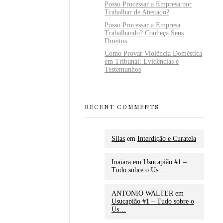
Posso Processar a Empresa por
Trabalhar de Atestado?
Posso Processar a Empresa
Trabalhando? Conheça Seus
Direitos
Como Provar Violência Doméstica
em Tribunal: Evidências e
Testemunhos
RECENT COMMENTS
Silas
em
Interdição e Curatela
Inaiara
em
Usucapião #1 –
Tudo sobre o Us…
ANTONIO WALTER
em
Usucapião #1 – Tudo sobre o
Us…