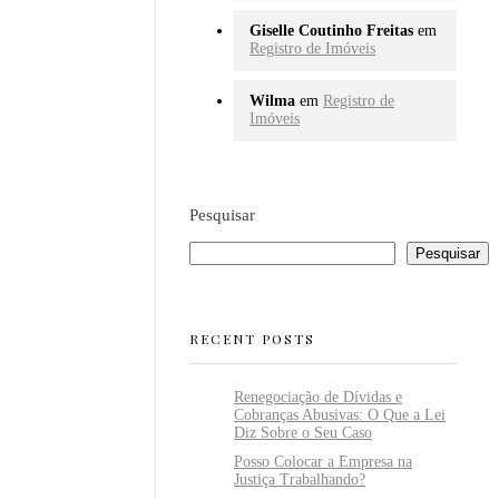
Giselle Coutinho Freitas
em
Registro de Imóveis
Wilma
em
Registro de
Imóveis
Pesquisar
Pesquisar
RECENT POSTS
Renegociação de Dívidas e
Cobranças Abusivas: O Que a Lei
Diz Sobre o Seu Caso
Posso Colocar a Empresa na
Justiça Trabalhando?