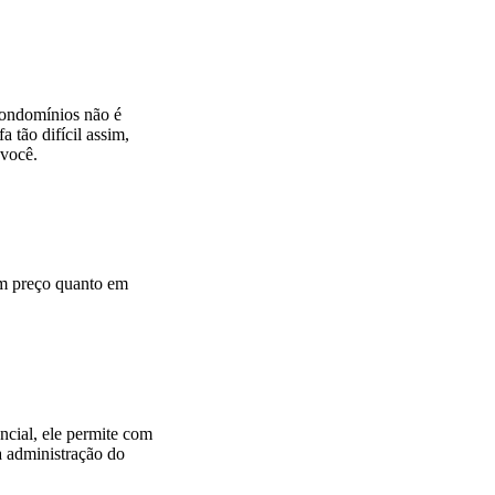
al
D
ir
ei
to
condomínios não é
B
 tão difícil assim,
a
 você.
n
c
ár
io
em preço quanto em
©
2026
CostagrandiADV.
All
cial, ele permite com
rights
a administração do
reserved.