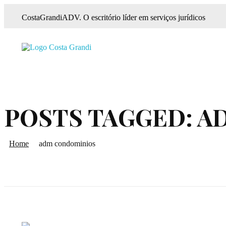
CostaGrandiADV. O escritório líder em serviços jurídicos
CostagrandiADV
Advogado Imobiliário, Usucapião, Advogado Especialista em Leilão de Imóveis, Despejo, Reintegração de Posse, Esbulho Possessório, Registro de Imóveis, Incorporação Imobiliária, Direito Imobiliário
POSTS TAGGED: 
Home
adm condominios