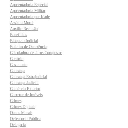
Aposentadoria Especial
Aposentadoria Militar
Aposentadoria por Idade
Assédio Moral
Auxílio Reclusão
Benefícios
Bloqueio Judicial
Boletim de Ocorrência
Calculadora de Juros Compostos
Cartório
Casamento
Cobrança
Cobrança Extrajudicial
Cobrança Judicial
Comércio Exterior
Corretor de Imóveis
Crimes
Crimes Digitais
Danos Morais
Defensoria Pública
Delegacia