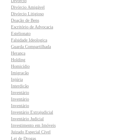
Divorcio
Divórcio Amigável
Divórcio Litigioso
Doação de Bens
Escritório de Advocacia
Estelionato
Falsidade Ideologica
Guarda Compartilhada
Herança
Holding
Homicídio
Imigração
Injúria
Interdição
Inventário
Inventário
Inventário
Inventário Extrajudicial
Inventário Judicial
Investimento em Imóveis
Juizado Especial Cível
Lei de Drogas