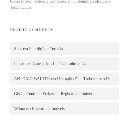
Como Provar Violência Doméstica em Tribunal: Evidências e
Testemunhos
RECENT COMMENTS
Silas
em
Interdição e Curatela
Inaiara
em
Usucapião #1 – Tudo sobre o Us…
ANTONIO WALTER
em
Usucapião #1 – Tudo sobre o Us…
Giselle Coutinho Freitas
em
Registro de Imóveis
Wilma
em
Registro de Imóveis