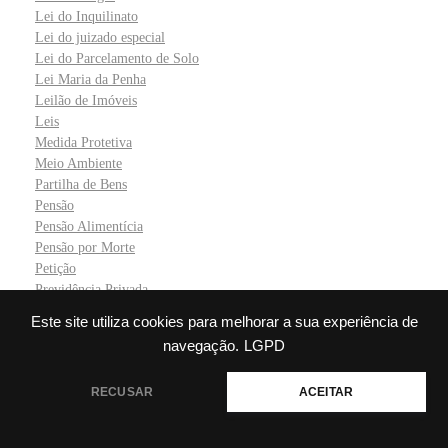
Lei do Inquilinato
Lei do juizado especial
Lei do Parcelamento de Solo
Lei Maria da Penha
Leilão de Imóveis
Leis
Medida Protetiva
Meio Ambiente
Partilha de Bens
Pensão
Pensão Alimentícia
Pensão por Morte
Petição
Previdência Privada
Processo Trabalhista
Este site utiliza cookies para melhorar a sua experiência de
Radar Siscomex
navegação.
LGPD
Reconhecimento de Filhos
Regularização de Imóveis
💬 Precisa de ajuda?
RECUSAR
ACEITAR
Stalker
Sucessão
Taxas