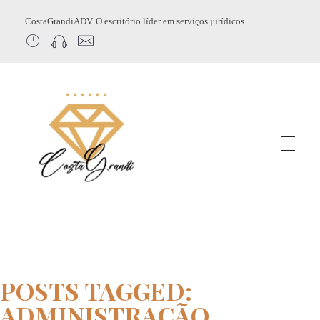
CostaGrandiADV. O escritório líder em serviços jurídicos
CostagrandiADV
Advogado Imobiliário, Usucapião, Advogado Especialista em Leilão de Imóveis, Despejo, Reintegração de Posse, Esbulho Possessório, Registro de Imóveis, Incorporação Imobiliária, Direito Imobiliário
POSTS TAGGED:
ADMINISTRAÇÃO