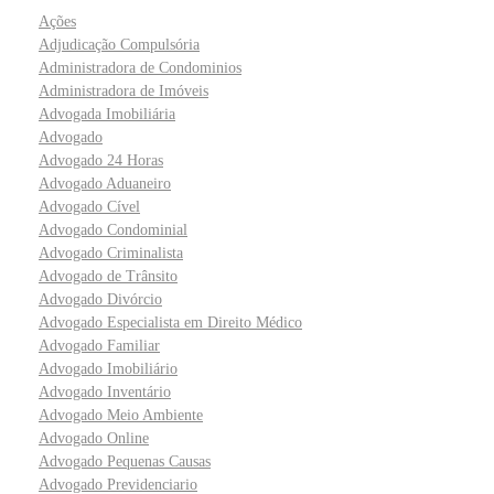
Ações
Adjudicação Compulsória
Administradora de Condominios
Administradora de Imóveis
Advogada Imobiliária
Advogado
Advogado 24 Horas
Advogado Aduaneiro
Advogado Cível
Advogado Condominial
Advogado Criminalista
Advogado de Trânsito
Advogado Divórcio
Advogado Especialista em Direito Médico
Advogado Familiar
Advogado Imobiliário
Advogado Inventário
Advogado Meio Ambiente
Advogado Online
Advogado Pequenas Causas
Advogado Previdenciario