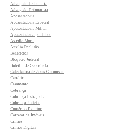
Advogado Trabalhista
Advogado Tributarista
Aposentadoria
Aposentadoria Especial
Aposentadoria Militar
Aposentadoria por Idade
Assédio Moral
Auxílio Reclusão
Benefícios
Bloqueio Judicial
Boletim de Ocorrência
Calculadora de Juros Compostos
Cartório
Casamento
Cobrança
Cobrança Extrajudicial
Cobrança Judicial
Comércio Exterior
Corretor de Imóveis
Crimes
Crimes Digitais