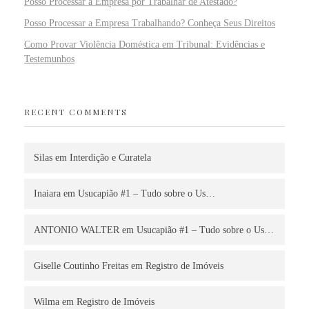
Posso Processar a Empresa por Trabalhar de Atestado?
Posso Processar a Empresa Trabalhando? Conheça Seus Direitos
Como Provar Violência Doméstica em Tribunal: Evidências e
Testemunhos
RECENT COMMENTS
Silas
em
Interdição e Curatela
Inaiara
em
Usucapião #1 – Tudo sobre o Us…
ANTONIO WALTER
em
Usucapião #1 – Tudo sobre o Us…
Giselle Coutinho Freitas
em
Registro de Imóveis
Wilma
em
Registro de Imóveis