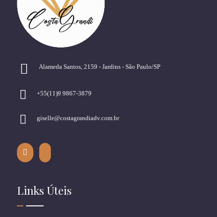
Alameda Santos, 2159 - Jardins - São Paulo/SP
+55(11)9 9867-3879
giselle@costagrandiadv.com.br
Links Úteis