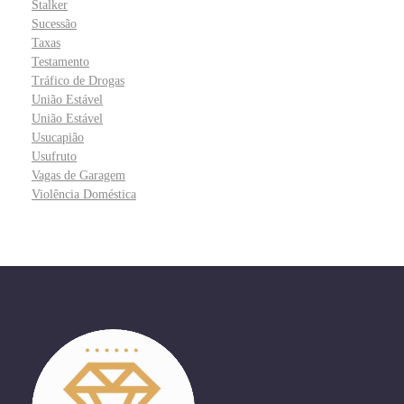
Stalker
Sucessão
Taxas
Testamento
Tráfico de Drogas
União Estável
União Estável
Usucapião
Usufruto
Vagas de Garagem
Violência Doméstica