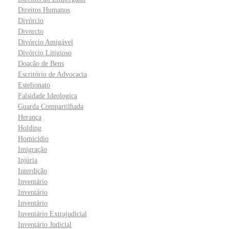
Direitos Humanos
Divórcio
Divorcio
Divórcio Amigável
Divórcio Litigioso
Doação de Bens
Escritório de Advocacia
Estelionato
Falsidade Ideologica
Guarda Compartilhada
Herança
Holding
Homicídio
Imigração
Injúria
Interdição
Inventário
Inventário
Inventário
Inventário Extrajudicial
Inventário Judicial