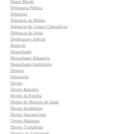
Danos Morais
Defensoria Pública
Delegacia
Delegacia da Mulher
Delegacia de Crimes Cibernéticos
Delegacia do Idoso
Desbloqueio Judicial
Deserção
Despachante
Despachante Aduaneiro
Despachante Imobiliário
Despejo
Difamação
Direito
Direito Bancário
Direito da Família
Direito de Menores de Idade
Direito Imobiliário
Direito Internacional
Direito Marítimo
DIreito Trabalhista
Direitos do Empregado