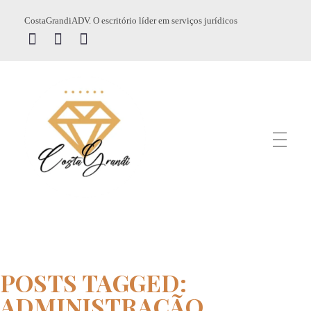
CostaGrandiADV. O escritório líder em serviços jurídicos
CostagrandiADV
Advogado Imobiliário, Usucapião, Advogado Especialista em Leilão de Imóveis, Despejo, Reintegração de Posse, Esbulho Possessório, Registro de Imóveis, Incorporação Imobiliária, Direito Imobiliário
POSTS TAGGED:
ADMINISTRAÇÃO