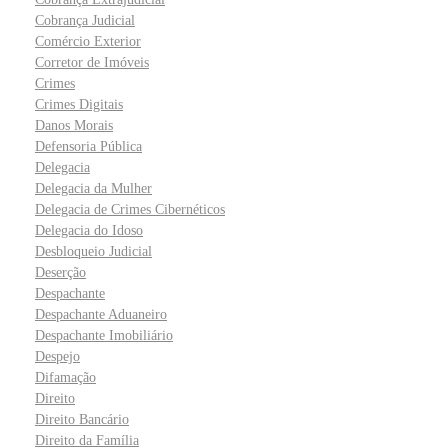
Cobrança Judicial
Comércio Exterior
Corretor de Imóveis
Crimes
Crimes Digitais
Danos Morais
Defensoria Pública
Delegacia
Delegacia da Mulher
Delegacia de Crimes Cibernéticos
Delegacia do Idoso
Desbloqueio Judicial
Deserção
Despachante
Despachante Aduaneiro
Despachante Imobiliário
Despejo
Difamação
Direito
Direito Bancário
Direito da Família