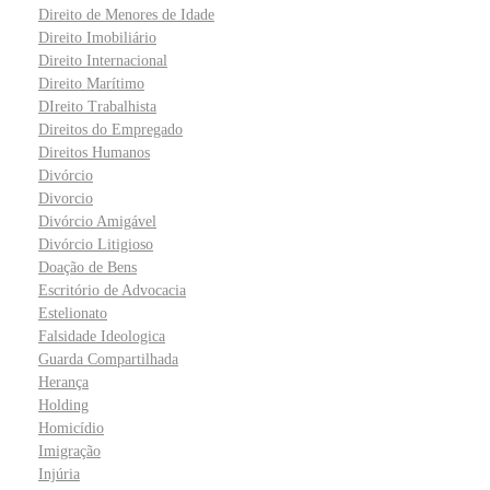
Direito de Menores de Idade
Direito Imobiliário
Direito Internacional
Direito Marítimo
DIreito Trabalhista
Direitos do Empregado
Direitos Humanos
Divórcio
Divorcio
Divórcio Amigável
Divórcio Litigioso
Doação de Bens
Escritório de Advocacia
Estelionato
Falsidade Ideologica
Guarda Compartilhada
Herança
Holding
Homicídio
Imigração
Injúria