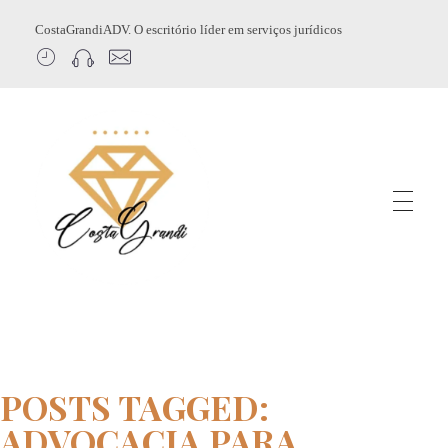
CostaGrandiADV. O escritório líder em serviços jurídicos
CostagrandiADV
Advogado Imobiliário, Usucapião, Advogado Especialista em Leilão de Imóveis, Despejo, Reintegração de Posse, Esbulho Possessório, Registro de Imóveis, Incorporação Imobiliária, Direito Imobiliário
POSTS TAGGED:
ADVOCACIA PARA