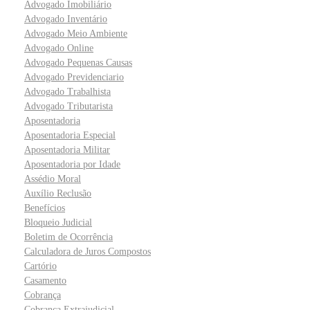
Advogado Imobiliário
Advogado Inventário
Advogado Meio Ambiente
Advogado Online
Advogado Pequenas Causas
Advogado Previdenciario
Advogado Trabalhista
Advogado Tributarista
Aposentadoria
Aposentadoria Especial
Aposentadoria Militar
Aposentadoria por Idade
Assédio Moral
Auxílio Reclusão
Benefícios
Bloqueio Judicial
Boletim de Ocorrência
Calculadora de Juros Compostos
Cartório
Casamento
Cobrança
Cobrança Extrajudicial