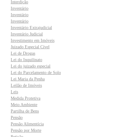
Interdição
Inventário
Inventário
Inventário
Inventário Extrajudicial
Inventário Judicial
Investimento em Imóveis
Juizado Especial Cível
Lei de Drogas
Lei do Inquilinato
Lei do juizado especial
Lei do Parcelamento de Solo
Lei Maria da Penha
Leilão de Imóveis
Leis
Medida Protetiva
Meio Ambiente
Partilha de Bens
Pensão
Pensão Alimentícia
Pensão por Morte
Petição