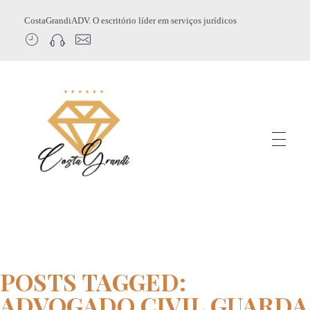
CostaGrandiADV. O escritório líder em serviços jurídicos
CostagrandiADV
Advogado Imobiliário, Usucapião, Advogado Especialista em Leilão de Imóveis, Despejo, Reintegração de Posse, Esbulho Possessório, Registro de Imóveis, Incorporação Imobiliária, Direito Imobiliário
POSTS TAGGED:
ADVOGADO CIVIL GUARDA