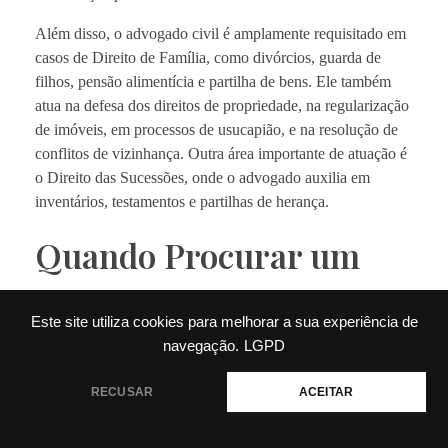
Além disso, o advogado civil é amplamente requisitado em
casos de Direito de Família, como divórcios, guarda de
filhos, pensão alimentícia e partilha de bens. Ele também
atua na defesa dos direitos de propriedade, na regularização
de imóveis, em processos de usucapião, e na resolução de
conflitos de vizinhança. Outra área importante de atuação é
o Direito das Sucessões, onde o advogado auxilia em
inventários, testamentos e partilhas de herança.
Quando Procurar um
Advogado Civil?
Este site utiliza cookies para melhorar a sua experiência de
navegação.
LGPD
Existem diversas situações em que contar com um
advogado civil é essencial para garantir que seus direitos
Precisa de ajuda?
RECUSAR
ACEITAR
sejam respeitados. Entre os casos mais comuns estão: