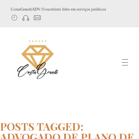
CostaGrandiADV. O escritório líder em serviços jurídicos
CostagrandiADV
Advogado Imobiliário, Usucapião, Advogado Especialista em Leilão de Imóveis, Despejo, Reintegração de Posse, Esbulho Possessório, Registro de Imóveis, Incorporação Imobiliária, Direito Imobiliário
POSTS TAGGED:
ADVOGADO DE PLANO DE