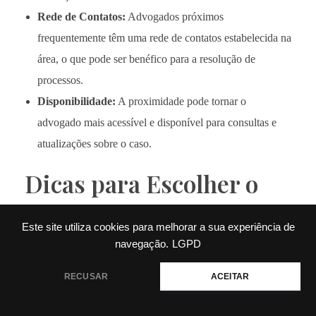
Rede de Contatos:
Advogados próximos
frequentemente têm uma rede de contatos estabelecida na
área, o que pode ser benéfico para a resolução de
processos.
Disponibilidade:
A proximidade pode tornar o
advogado mais acessível e disponível para consultas e
atualizações sobre o caso.
Dicas para Escolher o
Advogado Certo
Este site utiliza cookies para melhorar a sua experiência de
navegação.
LGPD
Como Encontrar um
💬 Precisa de ajuda?
RECUSAR
ACEITAR
Advogado Local de Confiança