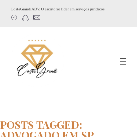
CostaGrandiADV. O escritório líder em serviços jurídicos
CostagrandiADV
Advogado Imobiliário, Usucapião, Advogado Especialista em Leilão de Imóveis, Despejo, Reintegração de Posse, Esbulho Possessório, Registro de Imóveis, Incorporação Imobiliária, Direito Imobiliário
POSTS TAGGED:
ADVOGADO EM SP